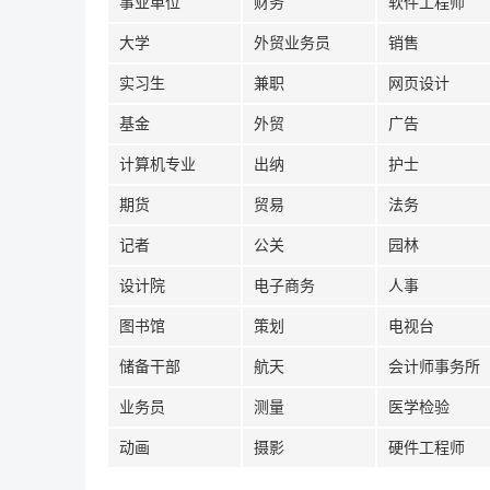
事业单位
财务
软件工程师
大学
外贸业务员
销售
实习生
兼职
网页设计
基金
外贸
广告
计算机专业
出纳
护士
期货
贸易
法务
记者
公关
园林
设计院
电子商务
人事
图书馆
策划
电视台
储备干部
航天
会计师事务所
业务员
测量
医学检验
动画
摄影
硬件工程师