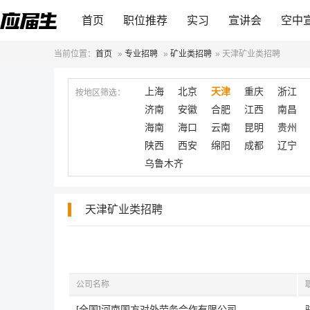
首页
职位推荐
实习
宣讲会
空中
当前位置：
首页
»
专业招聘
»
矿业类招聘
»
天津矿业类招聘
上海
北京
天津
重庆
浙江
按地区筛选：
济南
安徽
合肥
江西
南昌
海南
海口
云南
昆明
贵州
陕西
西安
绵阳
成都
辽宁
乌鲁木齐
天津矿业类招聘
公司名称
[全国]河南国方对外劳务合作有限公司