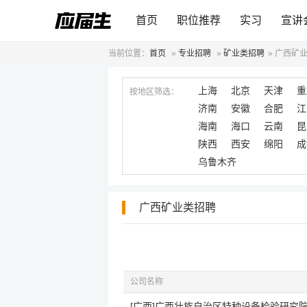
首页
职位推荐
实习
宣讲
当前位置：
首页
»
专业招聘
»
矿业类招聘
»
广西矿
上海
北京
天津
重
按地区筛选：
济南
安徽
合肥
江
海南
海口
云南
昆
陕西
西安
绵阳
成
乌鲁木齐
广西矿业类招聘
公司名称