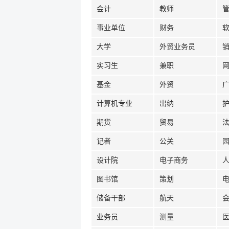
会计
教师
事业单位
财务
大学
外贸业务员
实习生
兼职
基金
外贸
计算机专业
出纳
期货
贸易
记者
公关
设计院
电子商务
图书馆
策划
储备干部
航天
业务员
测量