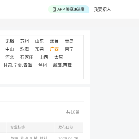
APP 搜海量职位
我要招人
APP 聊投递进度
APP 淘面试经验
无锡
苏州
山东
烟台
青岛
中山
珠海
东莞
广西
南宁
河北
石家庄
山西
太原
甘肃,宁夏,青海
兰州
新疆,西藏
共16条
专业标签
发布日期
州,北海市
物理
能动
机械
材料
化工
2026-06-26
矿