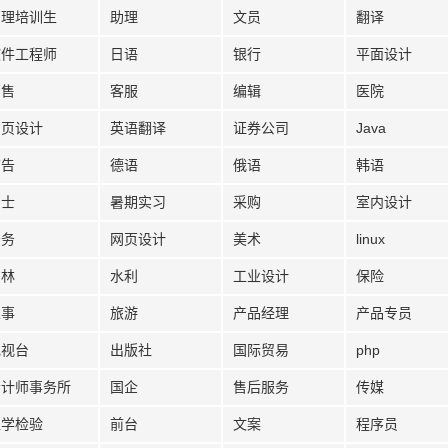
管理培训生
助理
文员
翻译
软件工程师
日语
银行
平面设计
销售
客服
编辑
医院
网页设计
英语翻译
证券公司
Java
广告
德语
俄语
韩语
护士
暑期实习
采购
室内设计
法务
网页设计
美术
linux
园林
水利
工业设计
保险
人事
旅游
产品经理
产品专员
电视台
出版社
国际贸易
php
会计师事务所
国企
售后服务
传媒
医学检验
前台
文案
程序员