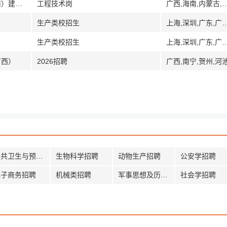
[内蒙古四川广西海南]安能集团一局（海南）建设发展有限公司
工程技术岗
广西,海南,内蒙
生产类校招生
上海,深圳,广东,广西,江苏,新疆,石河
生产类校招生
上海,深圳,广东,广西,江苏,新疆,石河
广西）
2026招聘
广西,南宁,贺州,河
公共卫生与预防招聘
生物科学招聘
动物生产招聘
公安学招聘
电子商务招聘
机械类招聘
军事思想及历史招聘
社会学招聘