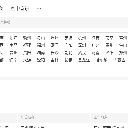
会
空中宣讲
业类招聘
庆
浙江
衢州
舟山
温州
宁波
杭州
江苏
南京
常州
西
南昌
福建
福州
厦门
广东
深圳
广州
惠州
佛山
明
贵州
贵阳
湖南
长沙
湖北
武汉
河南
洛阳
郑州
都
辽宁
大连
沈阳
吉林
长春
黑龙江
哈尔滨
内蒙古
职位名称
工作地点
[广西]广西壮族自治区特种设备检验研究院北海分院
专业技术人员
广西,南宁,桂林,柳