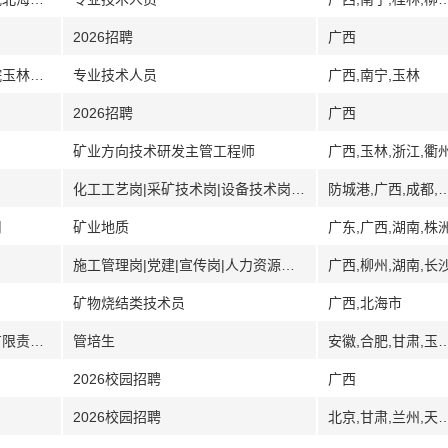
2026招聘
广西
[广西]广西壮族自治区特种设备检验研究院玉林分院
专业技术人员
广西,南宁,玉林
2026招聘
广西
矿业方向技术研发主管工程师
广西,玉林,浙江,衢
化工工艺岗|采矿技术岗|设备技术岗|电仪技术岗
防城港,广西,成都,四川
司
矿业地质
广东,广西,湖南,株
施工管理岗|党建|宣传岗|人力资源管理岗
广西,柳州,湖南,长
矿物烧结类技术员
广西,北海市
[山西内蒙古陕西甘肃]中煤矿山建设集团有限责任公司
管培生
安徽,合肥,甘肃,玉林,广西,内蒙古,鄂
2026校园招聘
广西
2026校园招聘
北京,甘肃,兰州,天水,酒泉,张掖,桂林,广西,河北,武汉,湖北,