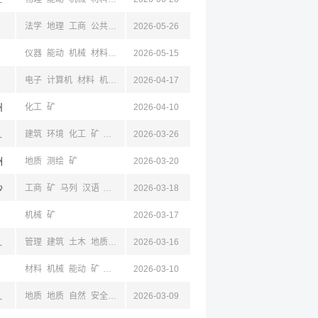
法学
地理
工商
公共
汉语
2026-05-26
建筑
土木
测绘
矿
仪器
能动
机械
材料
矿
2026-05-15
电子
计算机
材料
机械
能动
2026-04-17
矿
汉语
工商
公共
州
化工
矿
2026-04-10
,云南,昆明
建筑
环境
化工
矿
机械
电气
2026-03-26
自动
洲
地质
测绘
矿
2026-03-20
沙
工商
矿
马列
汉语
新闻
公共
2026-03-18
机械
矿
2026-03-17
尔多斯,山西,陕西
管理
建筑
土木
地质
矿
测绘
2026-03-16
材料
机械
能动
矿
汉语
工商
2026-03-10
公共
吉林,成都,四川,昆明,云南
地质
地质
自然
安全
水利
2026-03-09
地理
电子
测绘
矿
物理
地球
环境
材料
生