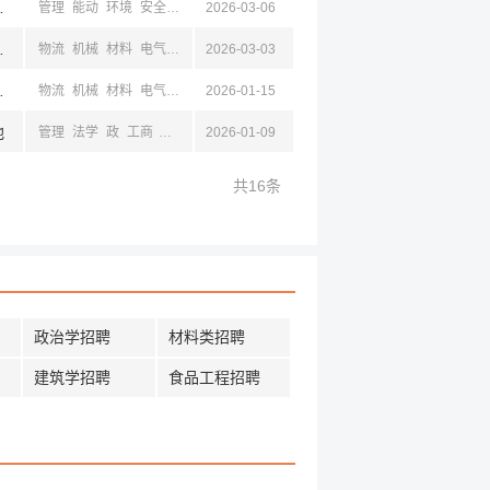
古,四川
管理
能动
环境
安全
工商
2026-03-06
机械
材料
电子
土木
水利
测绘
地质
矿
子,阿克苏,阿拉尔
物流
机械
材料
电气
化工
2026-03-03
矿
子,阿克苏,阿拉尔
物流
机械
材料
电气
化工
2026-01-15
矿
池
管理
法学
政
工商
地质
机械
2026-01-09
地质
安全
矿
马列
共16条
政治学招聘
材料类招聘
建筑学招聘
食品工程招聘