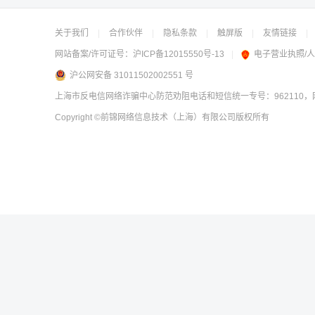
关于我们
|
合作伙伴
|
隐私条款
|
触屏版
|
友情链接
|
网站备案/许可证号：
沪ICP备12015550号-13
|
电子营业执照/
沪公网安备 31011502002551 号
上海市反电信网络诈骗中心防范劝阻电话和短信统一专号：962110，网
Copyright
©前锦网络信息技术（上海）有限公司
版权所有