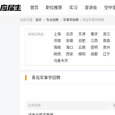
首页
职位推荐
实习
宣讲会
空中
当前位置：
首页
»
专业招聘
»
军事学招聘
»
青岛军事学招聘
上海
北京
天津
重庆
浙江
按地区筛选：
济南
安徽
合肥
江西
南昌
海南
海口
云南
昆明
贵州
陕西
西安
绵阳
成都
辽宁
乌鲁木齐
青岛军事学招聘
公司名称
该专业暂无数据