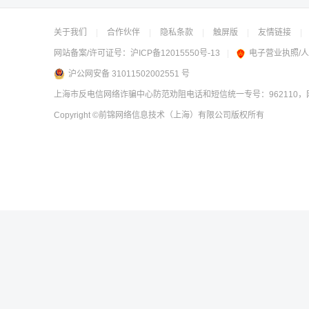
关于我们
|
合作伙伴
|
隐私条款
|
触屏版
|
友情链接
|
网站备案/许可证号：
沪ICP备12015550号-13
|
电子营业执照/
沪公网安备 31011502002551 号
上海市反电信网络诈骗中心防范劝阻电话和短信统一专号：962110，网
Copyright
©前锦网络信息技术（上海）有限公司
版权所有