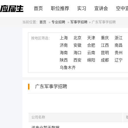
首页
职位推荐
实习
宣讲会
空中
当前位置：
首页
»
专业招聘
»
军事学招聘
»
广东军事学招聘
上海
北京
天津
重庆
浙江
按地区筛选：
济南
安徽
合肥
江西
南昌
海南
海口
云南
昆明
贵州
陕西
西安
绵阳
成都
辽宁
乌鲁木齐
广东军事学招聘
公司名称
该专业暂无数据