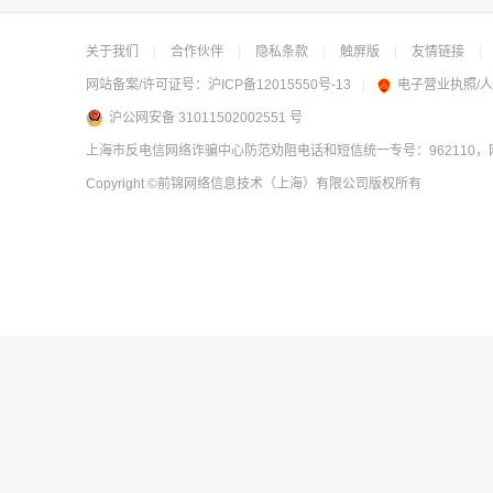
关于我们
|
合作伙伴
|
隐私条款
|
触屏版
|
友情链接
|
网站备案/许可证号：
沪ICP备12015550号-13
|
电子营业执照/
沪公网安备 31011502002551 号
上海市反电信网络诈骗中心防范劝阻电话和短信统一专号：962110，网
Copyright
©前锦网络信息技术（上海）有限公司
版权所有