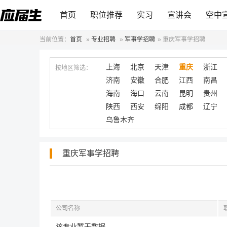
首页
职位推荐
实习
宣讲会
空中
当前位置：
首页
»
专业招聘
»
军事学招聘
»
重庆军事学招聘
上海
北京
天津
重庆
浙江
按地区筛选：
济南
安徽
合肥
江西
南昌
海南
海口
云南
昆明
贵州
陕西
西安
绵阳
成都
辽宁
乌鲁木齐
重庆军事学招聘
公司名称
该专业暂无数据