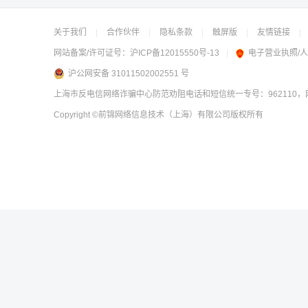
关于我们
|
合作伙伴
|
隐私条款
|
触屏版
|
友情链接
|
网站备案/许可证号：
沪ICP备12015550号-13
|
电子营业执照/
沪公网安备 31011502002551 号
上海市反电信网络诈骗中心防范劝阻电话和短信统一专号：962110，网
Copyright
©前锦网络信息技术（上海）有限公司
版权所有