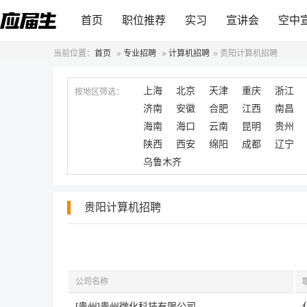
首页
职位推荐
实习
宣讲会
空中
当前位置：
首页
»
专业招聘
»
计算机招聘
»
贵阳计算机招聘
上海
北京
天津
重庆
浙江
按地区筛选：
济南
安徽
合肥
江西
南昌
海南
海口
云南
昆明
贵州
陕西
西安
绵阳
成都
辽宁
乌鲁木齐
贵阳计算机招聘
公司名称
[贵州]贵州微化科技有限公司