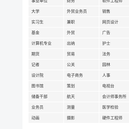
事业单位
财务
软件工程师
大学
外贸业务员
销售
实习生
兼职
网页设计
基金
外贸
广告
计算机专业
出纳
护士
期货
贸易
法务
记者
公关
园林
设计院
电子商务
人事
图书馆
策划
电视台
储备干部
航天
会计师事务所
业务员
测量
医学检验
动画
摄影
硬件工程师