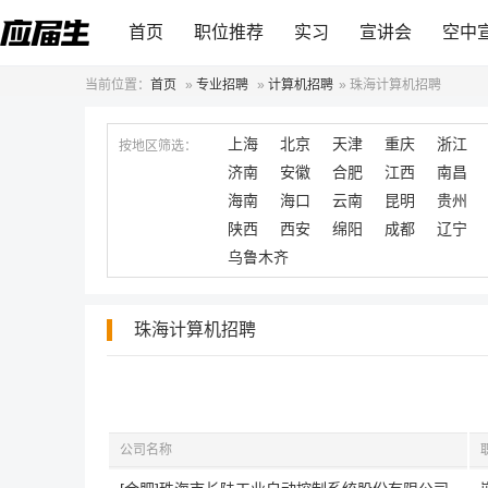
首页
职位推荐
实习
宣讲会
空中
当前位置：
首页
»
专业招聘
»
计算机招聘
»
珠海计算机招聘
上海
北京
天津
重庆
浙江
按地区筛选：
济南
安徽
合肥
江西
南昌
海南
海口
云南
昆明
贵州
陕西
西安
绵阳
成都
辽宁
乌鲁木齐
珠海计算机招聘
公司名称