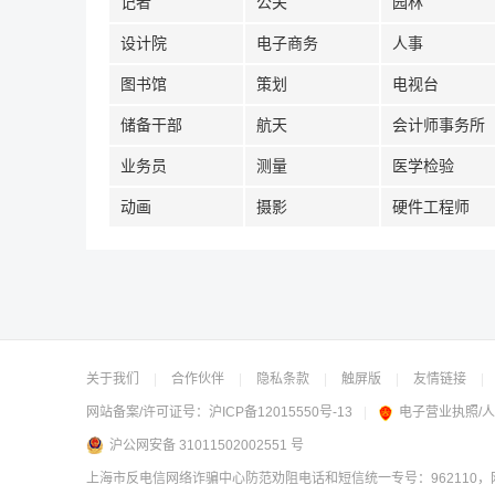
记者
公关
园林
设计院
电子商务
人事
图书馆
策划
电视台
储备干部
航天
会计师事务所
业务员
测量
医学检验
动画
摄影
硬件工程师
关于我们
|
合作伙伴
|
隐私条款
|
触屏版
|
友情链接
|
网站备案/许可证号：
沪ICP备12015550号-13
|
电子营业执照/
沪公网安备 31011502002551 号
上海市反电信网络诈骗中心防范劝阻电话和短信统一专号：962110，网