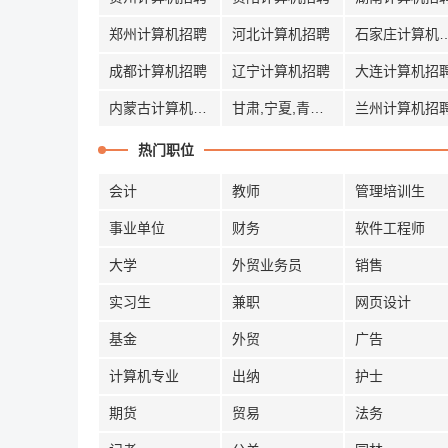
郑州计算机招聘
河北计算机招聘
石家庄计算
成都计算机招聘
辽宁计算机招聘
大连计算机招
内蒙古计算机招聘
甘肃,宁夏,青海计算机招聘
兰州计算机招
热门职位
会计
教师
管理培训生
事业单位
财务
软件工程师
大学
外贸业务员
销售
实习生
兼职
网页设计
基金
外贸
广告
计算机专业
出纳
护士
期货
贸易
法务