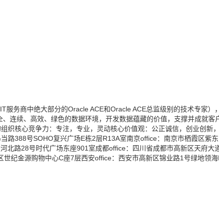
中绝大部分的Oracle ACE和Oracle ACE总监级别的技术专家）
全、连续、高效、绿色的数据环境，开发数据蕴藏的价值，支撑并成就客
的组织核心竞争力：专注，专业，灵动核心价值观：公正诚信，创业创新
88号SOHO复兴广场E栋2层R13A室南京office：南京市栖霞区紫东
天河北路28号时代广场东座901室成都office：四川省成都市高新区天府大
湖区世纪金源购物中心C座7层西安office：西安市高新区锦业路1号绿地领海