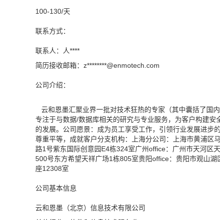
100-130/天
联系方式：
联系人：人****
简历接收邮箱：z********@
enmotech.com
公司介绍：
云和恩墨汇聚业界一批对技术狂热的专家（其中囊括了国内IT服务商
专注于与数据/数据库相关的研究与专业服务，为客户构建安
的发展。公司愿景：成为员工享受工作，引领行业发展进步
尊重平等，成就客户分支机构：上海分公司：上海市黄浦区马当路3
路1号紫东国际创意园E4栋324室广州office：广州市天河区
500号东方希望天祥广场1栋805室贵阳office：贵阳市观山
座12308室
公司基本信息
云和恩墨（北京）信息技术有限公司