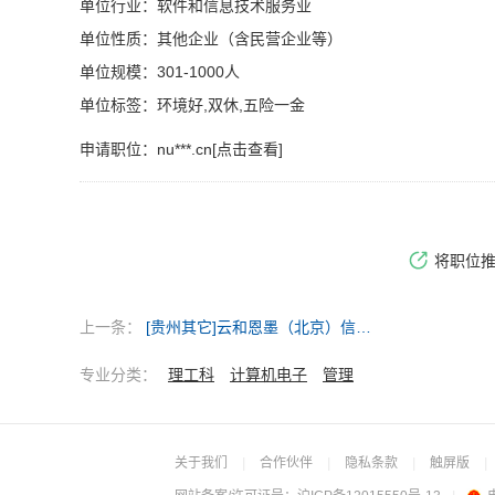
单位行业：软件和信息技术服务业
单位性质：其他企业（含民营企业等）
单位规模：301-1000人
单位标签：环境好,双休,五险一金
申请职位：
nu***.cn[点击查看]
将职位
上一条：
[贵州其它]云和恩墨（北京）信息技术有限公司
专业分类：
理工科
计算机电子
管理
关于我们
|
合作伙伴
|
隐私条款
|
触屏版
|