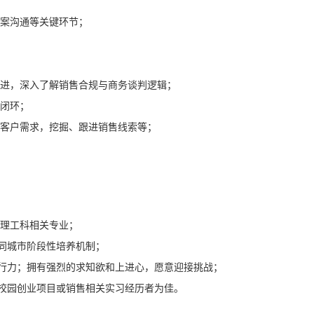
方案沟通等关键环节；
跟进，深入了解销售合规与商务谈判逻辑；
程闭环；
档客户需求，挖掘、跟进销售线索等；
等理工科相关专业；
同城市阶段性培养机制；
行力；拥有强烈的求知欲和上进心，愿意迎接挑战；
校园创业项目或销售相关实习经历者为佳。