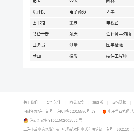
记者
公关
园林
设计院
电子商务
人事
图书馆
策划
电视台
储备干部
航天
会计师事务所
业务员
测量
医学检验
动画
摄影
硬件工程师
关于我们
|
合作伙伴
|
隐私条款
|
触屏版
|
友情链接
|
网站备案/许可证号：
沪ICP备12015550号-13
|
电子营业执照/
沪公网安备 31011502002551 号
上海市反电信网络诈骗中心防范劝阻电话和短信统一专号：962110，网