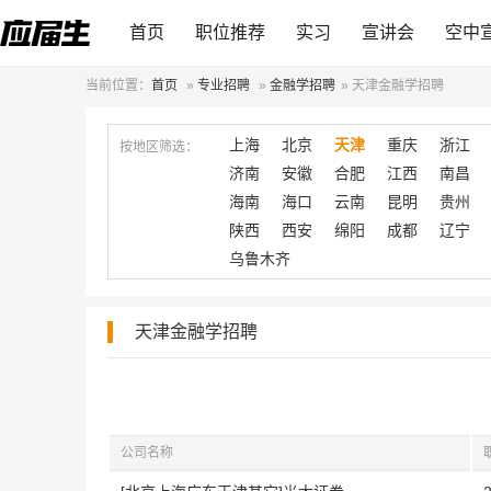
首页
职位推荐
实习
宣讲会
空中
当前位置：
首页
»
专业招聘
»
金融学招聘
»
天津金融学招聘
上海
北京
天津
重庆
浙江
按地区筛选：
济南
安徽
合肥
江西
南昌
海南
海口
云南
昆明
贵州
陕西
西安
绵阳
成都
辽宁
乌鲁木齐
天津金融学招聘
公司名称