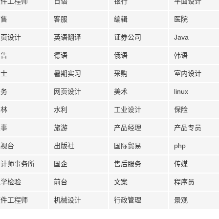
软件工程师
日语
银行
平面设计
销售
客服
编辑
医院
网页设计
英语翻译
证券公司
Java
广告
德语
俄语
韩语
护士
暑期实习
采购
室内设计
法务
网页设计
美术
linux
园林
水利
工业设计
保险
人事
旅游
产品经理
产品专员
电视台
出版社
国际贸易
php
会计师事务所
国企
售后服务
传媒
医学检验
前台
文案
程序员
硬件工程师
机械设计
行政管理
景观