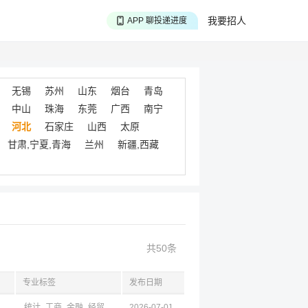
APP 搜海量职位
我要招人
APP 聊投递进度
APP 淘面试经验
无锡
苏州
山东
烟台
青岛
中山
珠海
东莞
广西
南宁
河北
石家庄
山西
太原
甘肃,宁夏,青海
兰州
新疆,西藏
共50条
专业标签
发布日期
济南,烟台,潍坊,滨州
统计
工商
金融
经贸
2026-07-01