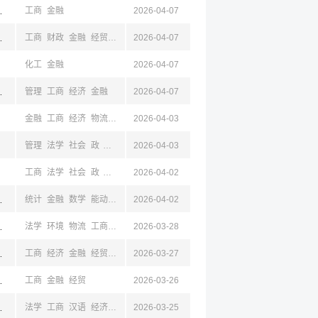
潍坊,济宁,菏泽,临沂
工商
金融
2026-04-07
南,湖北,湖南
工商
财政
金融
经贸
管理
2026-04-07
经济
化工
金融
2026-04-07
湖北,湖南
管理
工商
经济
金融
2026-04-07
金融
工商
经济
物流
电子
2026-04-03
计算机
马列
哲
教育
数学
外语
管理
法学
社会
政
工商
新闻
2026-04-03
经济
金融
工商
法学
社会
政
经济
金融
2026-04-02
山东,济南,陕西,西安,西藏
统计
金融
数学
能动
经济
2026-04-02
经贸
工商
皇岛,沧州
法学
环境
物流
工商
汉语
2026-03-28
机械
电子
自动
交通
金融
经贸
,内蒙古
工商
经济
金融
经贸
社会
2026-03-27
坊,张家口,江苏,苏州
工商
金融
经贸
2026-03-26
,景德镇,赣州,山西
法学
工商
汉语
经济
金融
2026-03-25
经贸