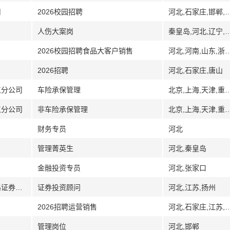
司
2026校园招聘
河北,石家庄,邯郸,保定,唐山,秦皇岛,沧州,邢台,廊
人伤大案岗
秦皇岛,河北,辽宁,沈阳,锦州
2026校园招聘食品大客户销售
河北,河南,山东,浙
2026招聘
河北,石家庄,唐山
江分公司
车险承保管理
北京,上海,天津,重庆,安徽,福建,甘肃,广东,深圳,广西,贵州,海南,河北,黑龙江,哈尔滨,齐齐哈尔,牡丹江,佳木斯,大庆,鸡西,黑河,河南,湖北,湖南,江西,江苏,吉
江分公司
非车险承保管理
北京,上海,天津,重庆,安徽,福建,甘肃,广东,深圳,广西,贵州,海南,河北,黑龙江,哈尔滨,齐齐哈尔,牡丹江,佳木斯,大庆,鸡西,黑河,河南,湖北,湖南,江西,江苏,吉
财务专员
河北
管理菁英生
河北,秦皇岛
金融投资专员
河北,张家口
[江苏]招商证券股份有限公司扬州汶河北路证券营业部
证券投资顾问
河北,江苏,扬州
2026招聘运营销售
河北,石家庄,江
管理岗位
河北,邯郸