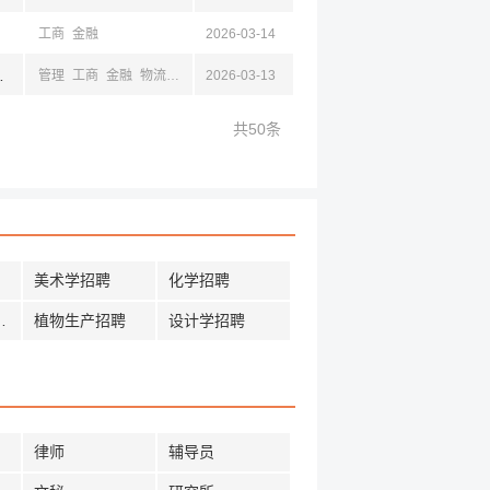
工商
金融
2026-03-14
雄安新区
管理
工商
金融
物流
计算机
2026-03-13
安全
法学
统计
机械
土木
经济
数学
共50条
美术学招聘
化学招聘
工程招聘
植物生产招聘
设计学招聘
律师
辅导员