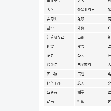
事业单位
财务
大学
外贸业务员
实习生
兼职
基金
外贸
计算机专业
出纳
期货
贸易
记者
公关
设计院
电子商务
图书馆
策划
储备干部
航天
业务员
测量
动画
摄影