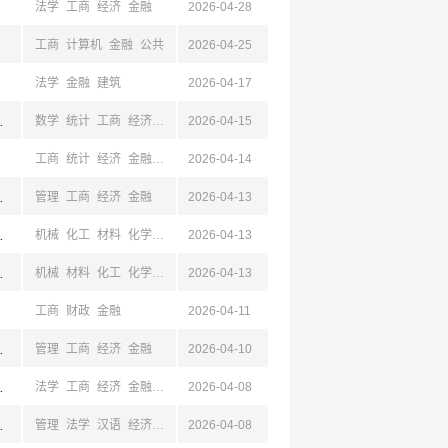
法学
工商
经济
金融
2026-04-28
工商
计算机
金融
公共
2026-04-25
法学
金融
建筑
2026-04-17
坊,衡水,张家口,承德,山西
数学
统计
工商
经济
金融
2026-04-15
经贸
工商
统计
经济
金融
法学
2026-04-14
政
管理
财政
环境
建筑
土木
物流
怀化,株洲,益阳,娄底,永州
管理
工商
经济
金融
2026-04-13
,山西,晋中
机械
化工
材料
化学
工商
2026-04-13
自动
心理
公共
汉语
金融
物流
环境
安全
,山西,晋中
机械
材料
化工
化学
环境
2026-04-13
安全
工商
金融
公共
经济
自动
设计
心理
工商
财政
金融
2026-04-11
,湖南,益阳
管理
工商
经济
金融
2026-04-10
,江苏,吉林,辽宁,山东,山西,四川,浙江
法学
工商
经济
金融
经贸
2026-04-08
临汾,忻州,晋中,长治,四川
管理
法学
汉语
经济
金融
2026-04-08