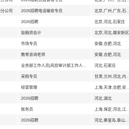
州分公司
2026招聘电话催收专员
北京,广州,广东,石家庄,河北,江苏,徐州,山东,
2026招聘
北京,河北,石家庄
投融资会计
北京,河北,雄安新区
市场专员
安徽,合肥,河北
教育咨询老师
安徽,合肥,河北
业务部工作人员|风控审计部工作人员|国有企业采购业务工作人员|会计工作人员
河北,石家庄
采购专员
甘肃,兰州,河北,内蒙古,包头,宁夏,
经营管理
上海,天津,合肥,安徽,汕头,广东,河北
2026招聘
河北,湖北
账务员
上海,保定,河北,江苏,常州,无
2026招聘
河北,秦皇岛,泰