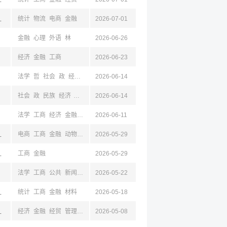
济南,烟台,潍坊,滨州
统计
物流
电商
金融
2026-07-01
金融
心理
外语
林
2026-06-26
经济
金融
工商
2026-06-23
法学
哲
社会
政
经济
财政
2026-06-14
金融
经贸
工商
社会
政
民族
经济
财政
金融
2026-06-14
经贸
法学
工商
经济
金融
经贸
2026-06-11
青海,山西,陕西
电商
工商
金融
动物
物流
2026-05-29
计算机
,保定,沈阳,辽宁
工商
金融
2026-05-29
法学
工商
公共
新闻
经济
2026-05-22
金融
食品
植
动物
动医
农
机械
计算机
管
锡,湖州,浙江
统计
工商
金融
材料
2026-05-18
山,山东
经济
金融
经贸
管理
工商
2026-05-08
电子
计算机
机械
电气
汉语
外语
统计
数学