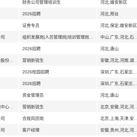
财务公司管理培训生
河北,雄安新区
2026招聘
河北,邢台
证券专员
河北,保定,雄安新区
公司
组织发展岗|人员管理岗|培训管理岗|保单运营类岗位|职能管理类岗位
中山,广东,河北,石家庄,邯郸,保定,唐山,秦皇岛,沧州,邢台,廊
2026招聘
河北,唐山
[湖南河北安徽河南湖北]财信吉祥人寿保险股份有限公司
营销新锐生
安徽,河北,河南,湖北,湖南,长沙,湘潭,郴州,邵阳,衡阳,岳阳,
2026校园招聘
深圳,广东,石家庄,河北
2026招聘
深圳,广东,石家庄,河北
资金管理员
河北,唐山
[湖南]财信吉祥人寿保险股份有限公司益阳中心支公司
营销新锐生
北京,安徽,河北,河南,湖北
公司
合规风控岗
北京,上海,天津,安徽,广东,深圳,河北,黑龙江,河南,湖北,湖南,江西,南昌,宜春,上饶,吉安,赣州
公司
客户经理
安徽,贵州,河北,河南,江西,南昌,江苏,山西,太原,大同,运城,