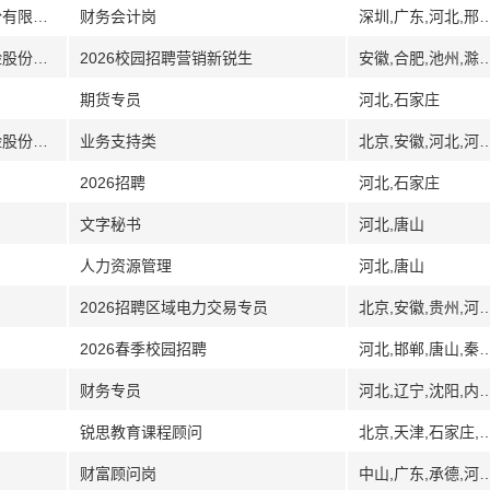
[江苏山东河北其它]江苏益客食品集团股份有限公司
财务会计岗
深圳,广东,河北,邢台,江苏,扬州,徐州,宿迁,山东,
[河北安徽河南湖北湖南]财信吉祥人寿保险股份有限公司安徽分公司
2026校园招聘营销新锐生
安徽,合肥,池州,滁州,河北,河
期货专员
河北,石家庄
[湖南湖北河南河北安徽]财信吉祥人寿保险股份有限公司
业务支持类
北京,安徽,河北,河南,
2026招聘
河北,石家庄
文字秘书
河北,唐山
人力资源管理
河北,唐山
2026招聘区域电力交易专员
北京,安徽,贵州,河北,石家庄,河南,郑州,江西,南昌,江苏,扬州,
2026春季校园招聘
河北,邯郸,唐山,秦
财务专员
河北,辽宁,沈阳
锐思教育课程顾问
北京,天津,石家庄,河北,保定,唐山,秦皇岛,沧州,廊
财富顾问岗
中山,广东,承德,河北,江西,南昌,九江,上饶