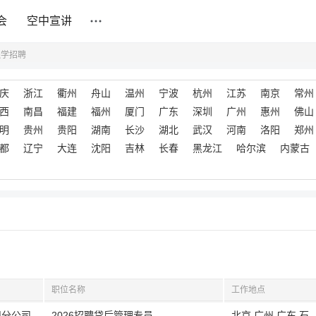
会
空中宣讲
融学招聘
庆
浙江
衢州
舟山
温州
宁波
杭州
江苏
南京
常州
西
南昌
福建
福州
厦门
广东
深圳
广州
惠州
佛山
明
贵州
贵阳
湖南
长沙
湖北
武汉
河南
洛阳
郑州
都
辽宁
大连
沈阳
吉林
长春
黑龙江
哈尔滨
内蒙古
职位名称
工作地点
州分公司
2026招聘贷后管理专员
北京,广州,广东,石家庄,河北,江苏,徐州,山东,