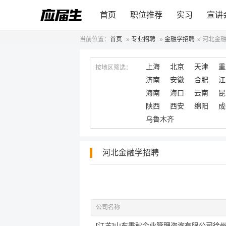
首页
职位推荐
实习
宣讲
当前位置：
首页
»
专业招聘
»
金融学招聘
»
河北金
上海
北京
天津
重
按地区筛选：
济南
安徽
合肥
江
海南
海口
云南
昆
陕西
西安
绵阳
成
乌鲁木齐
河北金融学招聘
公司名称
[江苏]山东秉秋企业管理咨询有限公司徐