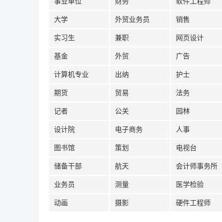
事业单位
财务
软件工程师
大学
外贸业务员
销售
实习生
兼职
网页设计
基金
外贸
广告
计算机专业
出纳
护士
期货
贸易
法务
记者
公关
园林
设计院
电子商务
人事
图书馆
策划
电视台
储备干部
航天
会计师事务所
业务员
测量
医学检验
动画
摄影
硬件工程师