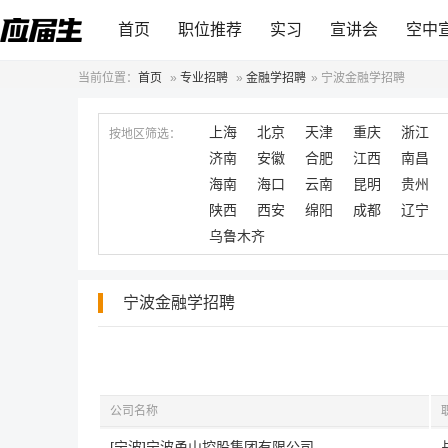
首页
职位推荐
实习
宣讲会
空中
当前位置：
首页
»
专业招聘
»
金融学招聘
»
宁波金融学招聘
上海
北京
天津
重庆
浙江
按地区筛选：
济南
安徽
合肥
江西
南昌
海南
海口
云南
昆明
贵州
陕西
西安
绵阳
成都
辽宁
乌鲁木齐
宁波金融学招聘
公司名称
[宁波]宁波甬山控股集团有限公司