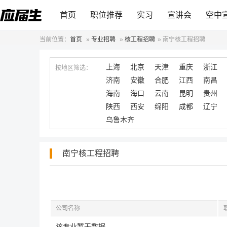
首页
职位推荐
实习
宣讲会
空中
当前位置：
首页
»
专业招聘
»
核工程招聘
»
南宁核工程招聘
上海
北京
天津
重庆
浙江
按地区筛选：
济南
安徽
合肥
江西
南昌
海南
海口
云南
昆明
贵州
陕西
西安
绵阳
成都
辽宁
乌鲁木齐
南宁核工程招聘
公司名称
该专业暂无数据