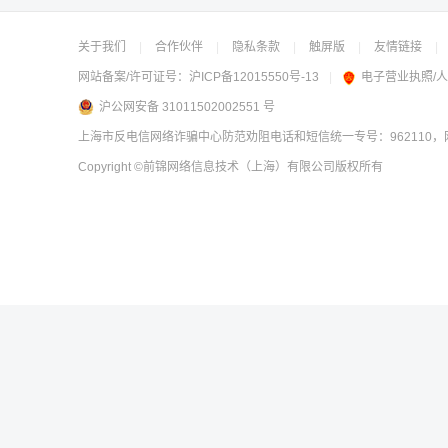
关于我们
|
合作伙伴
|
隐私条款
|
触屏版
|
友情链接
|
网站备案/许可证号：
沪ICP备12015550号-13
|
电子营业执照/
沪公网安备 31011502002551 号
上海市反电信网络诈骗中心防范劝阻电话和短信统一专号：962110，网
Copyright
©前锦网络信息技术（上海）有限公司
版权所有