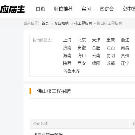
首页
职位推荐
实习
宣讲会
空中
当前位置：
首页
»
专业招聘
»
核工程招聘
»
佛山核工程招聘
上海
北京
天津
重庆
浙江
按地区筛选：
济南
安徽
合肥
江西
南昌
海南
海口
云南
昆明
贵州
陕西
西安
绵阳
成都
辽宁
乌鲁木齐
佛山核工程招聘
公司名称
该专业暂无数据