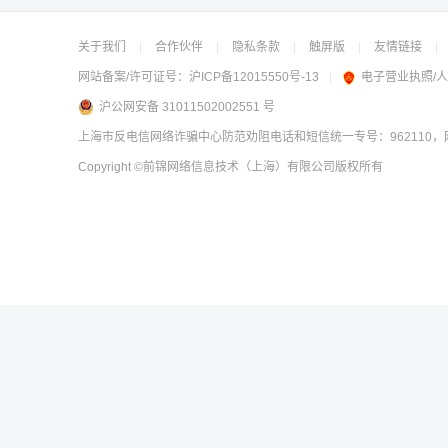
关于我们
|
合作伙伴
|
隐私条款
|
触屏版
|
友情链接
|
网站备案/许可证号：
沪ICP备12015550号-13
|
电子营业执照/
沪公网安备 31011502002551 号
上海市反电信网络诈骗中心防范劝阻电话和短信统一专号：962110，网
Copyright
©前锦网络信息技术（上海）有限公司
版权所有