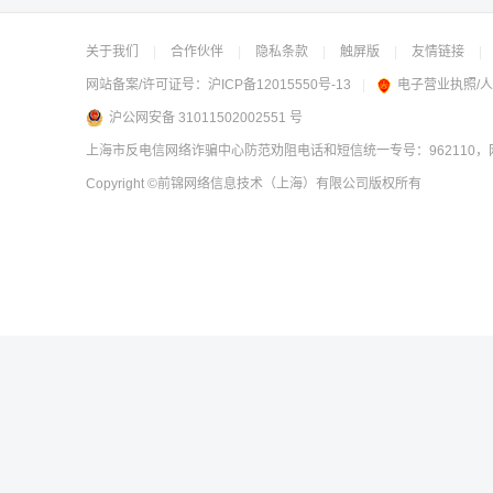
关于我们
|
合作伙伴
|
隐私条款
|
触屏版
|
友情链接
|
网站备案/许可证号：
沪ICP备12015550号-13
|
电子营业执照/
沪公网安备 31011502002551 号
上海市反电信网络诈骗中心防范劝阻电话和短信统一专号：962110，网
Copyright
©前锦网络信息技术（上海）有限公司
版权所有