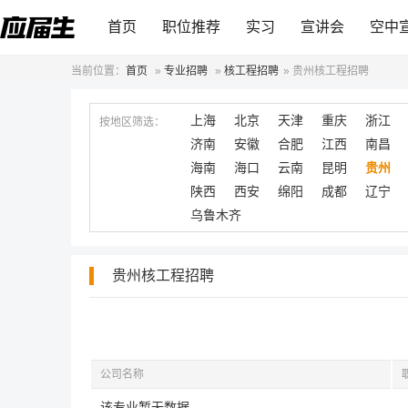
首页
职位推荐
实习
宣讲会
空中
当前位置：
首页
»
专业招聘
»
核工程招聘
»
贵州核工程招聘
上海
北京
天津
重庆
浙江
按地区筛选：
济南
安徽
合肥
江西
南昌
海南
海口
云南
昆明
贵州
陕西
西安
绵阳
成都
辽宁
乌鲁木齐
贵州核工程招聘
公司名称
该专业暂无数据