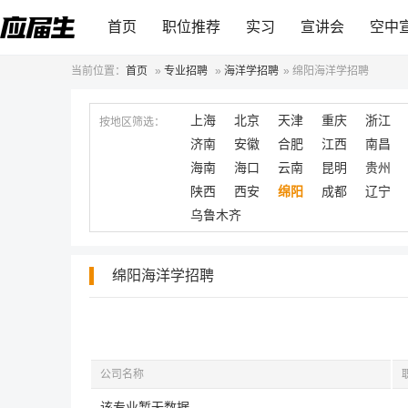
首页
职位推荐
实习
宣讲会
空中
当前位置：
首页
»
专业招聘
»
海洋学招聘
»
绵阳海洋学招聘
上海
北京
天津
重庆
浙江
按地区筛选：
济南
安徽
合肥
江西
南昌
海南
海口
云南
昆明
贵州
陕西
西安
绵阳
成都
辽宁
乌鲁木齐
绵阳海洋学招聘
公司名称
该专业暂无数据