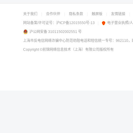
关于我们
|
合作伙伴
|
隐私条款
|
触屏版
|
友情链接
|
网站备案/许可证号：
沪ICP备12015550号-13
|
电子营业执照/
沪公网安备 31011502002551 号
上海市反电信网络诈骗中心防范劝阻电话和短信统一专号：962110，网
Copyright
©前锦网络信息技术（上海）有限公司
版权所有