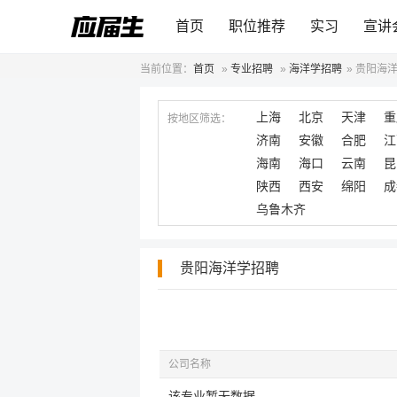
首页
职位推荐
实习
宣讲
当前位置：
首页
»
专业招聘
»
海洋学招聘
»
贵阳海
上海
北京
天津
重
按地区筛选：
济南
安徽
合肥
江
海南
海口
云南
昆
陕西
西安
绵阳
成
乌鲁木齐
贵阳海洋学招聘
公司名称
该专业暂无数据