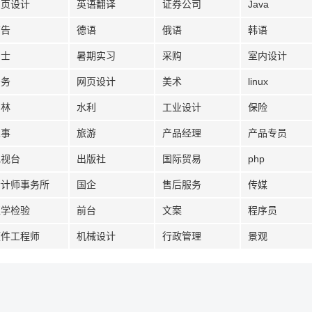
网页设计
英语翻译
证券公司
Java
广告
德语
俄语
韩语
护士
暑期实习
采购
室内设计
法务
网页设计
美术
linux
园林
水利
工业设计
保险
人事
旅游
产品经理
产品专员
电视台
出版社
国际贸易
php
会计师事务所
国企
售后服务
传媒
医学检验
前台
文案
程序员
硬件工程师
机械设计
行政管理
景观