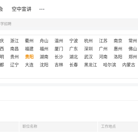
会
空中宣讲
洋学招聘
庆
浙江
衢州
舟山
温州
宁波
杭州
江苏
南京
常州
西
南昌
福建
福州
厦门
广东
深圳
广州
惠州
佛山
明
贵州
贵阳
湖南
长沙
湖北
武汉
河南
洛阳
郑州
都
辽宁
大连
沈阳
吉林
长春
黑龙江
哈尔滨
内蒙古
职位名称
工作地点