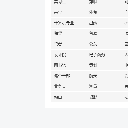
实习生
兼职
基金
外贸
计算机专业
出纳
期货
贸易
记者
公关
设计院
电子商务
图书馆
策划
储备干部
航天
业务员
测量
动画
摄影