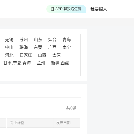
APP 搜海量职位
我要招人
APP 聊投递进度
APP 淘面试经验
无锡
苏州
山东
烟台
青岛
中山
珠海
东莞
广西
南宁
河北
石家庄
山西
太原
甘肃,宁夏,青海
兰州
新疆,西藏
共0条
专业标签
发布日期