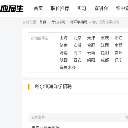
首页
职位推荐
实习
宣讲会
空中
当前位置：
首页
»
专业招聘
»
海洋学招聘
»
哈尔滨海洋学招聘
上海
北京
天津
重庆
浙江
按地区筛选：
济南
安徽
合肥
江西
南昌
海南
海口
云南
昆明
贵州
陕西
西安
绵阳
成都
辽宁
乌鲁木齐
哈尔滨海洋学招聘
公司名称
该专业暂无数据