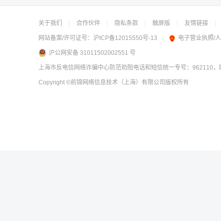
关于我们
|
合作伙伴
|
隐私条款
|
触屏版
|
友情链接
|
网站备案/许可证号：
沪ICP备12015550号-13
|
电子营业执照/
沪公网安备 31011502002551 号
上海市反电信网络诈骗中心防范劝阻电话和短信统一专号：962110，网
Copyright
©前锦网络信息技术（上海）有限公司
版权所有