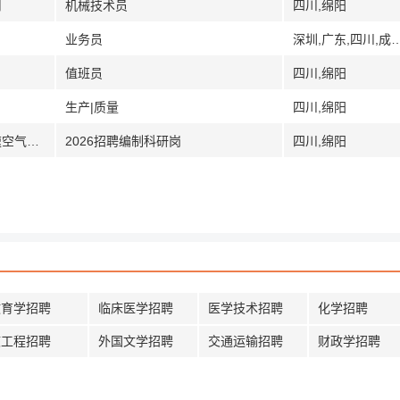
司
机械技术员
四川,绵阳
业务员
深圳,广东,四川,成都,绵阳,德阳,自贡,攀枝花,宜宾,南充
值班员
四川,绵阳
生产|质量
四川,绵阳
[四川]中国空气动力研究与发展中心超高速空气动力研究所
2026招聘编制科研岗
四川,绵阳
教育学招聘
临床医学招聘
医学技术招聘
化学招聘
核工程招聘
外国文学招聘
交通运输招聘
财政学招聘