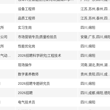
设备工程师
江苏,苏州,泰州,四
品质工程师
江苏,苏州,泰州,四
究所
实习生岗
四川,绵阳
限公司
市场营销专员|质量检验员
安徽,广东,四川,绵
究所
性能优化岗
四川,绵阳
[四川]中国空气动力研究与发展中心低速空气动力研究所
2026招聘科学研究|工程技术
四川,绵阳
现场操作
河南,湖北,荆州,湖南,岳阳,江苏,
数字素养教师
贵州,贵阳,四川,成都,绵阳,德阳,宜宾
司
2026招聘专题研究员
四川,绵阳
2026招聘
四川,成都,绵阳,德
司
电气技术员
四川,绵阳