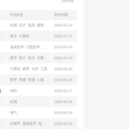
共50条
专业标签
发布日期
机械
设计
能动
建筑
自动
2026-07-24
力学
空天
轻工
电子
计算机
2026-07-17
临床医学
口腔医学
计算机
马列
2026-07-03
数学
统计
电子
计算机
设计
2026-07-03
新闻
法学
马列
影视
体
基础医学
音乐
心
计算机
教育
马列
工商
2026-06-30
数学
物理
管理
心理
地理
2026-06-29
工商
教育
汉语
机械
计算机
空天
金融
建筑
阳
材料
2026-06-27
机械
2026-06-26
电气
2026-06-26
护理学
基础医学
临床医学
马列
2026-06-18
仪器