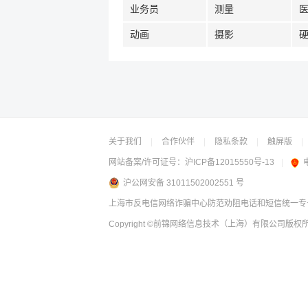
业务员
测量
动画
摄影
关于我们
|
合作伙伴
|
隐私条款
|
触屏版
|
网站备案/许可证号：
沪ICP备12015550号-13
|
沪公网安备 31011502002551 号
上海市反电信网络诈骗中心防范劝阻电话和短信统一专号：
Copyright
©前锦网络信息技术（上海）有限公司
版权