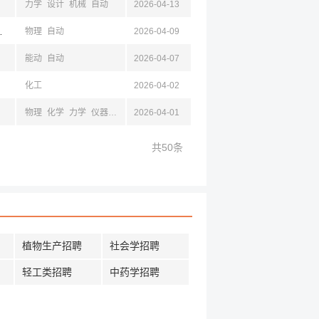
力学
设计
机械
自动
2026-04-13
,达州,雅安,泸州,乐山
物理
自动
2026-04-09
能动
自动
2026-04-07
化工
2026-04-02
物理
化学
力学
仪器
机械
2026-04-01
材料
空天
共50条
植物生产招聘
社会学招聘
轻工类招聘
中药学招聘