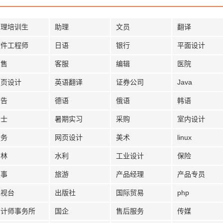
管理培训生
助理
文员
翻译
软件工程师
日语
银行
平面设计
销售
客服
编辑
医院
网页设计
英语翻译
证券公司
Java
广告
德语
俄语
韩语
护士
暑期实习
采购
室内设计
法务
网页设计
美术
linux
园林
水利
工业设计
保险
人事
旅游
产品经理
产品专员
电视台
出版社
国际贸易
php
会计师事务所
国企
售后服务
传媒