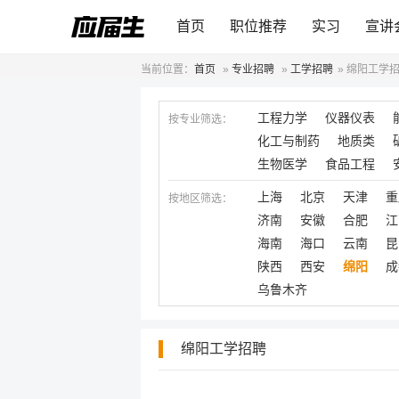
首页
职位推荐
实习
宣讲
当前位置：
首页
»
专业招聘
»
工学招聘
»
绵阳工学
工程力学
仪器仪表
按专业筛选：
化工与制药
地质类
生物医学
食品工程
上海
北京
天津
重
按地区筛选：
济南
安徽
合肥
江
海南
海口
云南
昆
陕西
西安
绵阳
成
乌鲁木齐
绵阳工学招聘