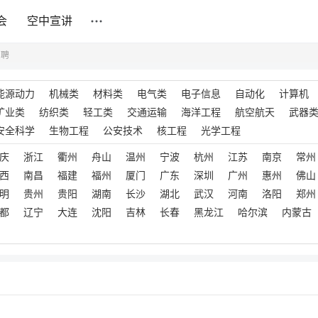
会
空中宣讲
招聘
能源动力
机械类
材料类
电气类
电子信息
自动化
计算机
矿业类
纺织类
轻工类
交通运输
海洋工程
航空航天
武器
安全科学
生物工程
公安技术
核工程
光学工程
庆
浙江
衢州
舟山
温州
宁波
杭州
江苏
南京
常州
西
南昌
福建
福州
厦门
广东
深圳
广州
惠州
佛山
明
贵州
贵阳
湖南
长沙
湖北
武汉
河南
洛阳
郑州
都
辽宁
大连
沈阳
吉林
长春
黑龙江
哈尔滨
内蒙古