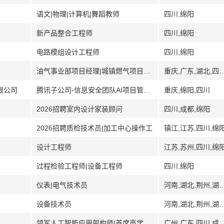
语文|物理|计算机|舞蹈教师
四川,绵阳
新产品整合工程师
四川,绵阳
电路模组设计工程师
四川,绵阳
油气事业部项目经理|城镇燃气项目经理
重庆,广东,湖北,四川,成都,绵阳,攀枝花,雅
限公司
腾讯子公司-信息安全团队AI项目管培生
重庆,绵阳,四川
2026招聘室内设计家装顾问
四川,成都,绵阳
2026招聘质检技术员|加工中心操作工
镇江,江苏,四川,绵
设计工程师
江苏,苏州,四川,绵
过程检验工程师|设备工程师
四川,绵阳
仪表|电气技术员
河南,湖北,荆州,湖南,常德,岳阳,江苏
设备技术员
河南,湖北,荆州,湖南,常德,岳阳,江苏
领军人工智能应用架构师|首席声学工程师|人事专员|领军功放工程师
广州,广东,四川,成