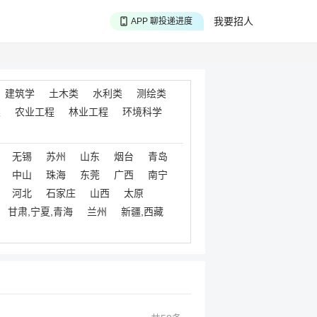
APP 搜海量职位
我要招人
APP 聊投递进度
APP 淘面试经验
建筑学
土木类
水利类
测绘类
类
农业工程
林业工程
环境科学
无锡
苏州
山东
烟台
青岛
中山
珠海
东莞
广西
南宁
河北
石家庄
山西
太原
甘肃,宁夏,青海
兰州
新疆,西藏