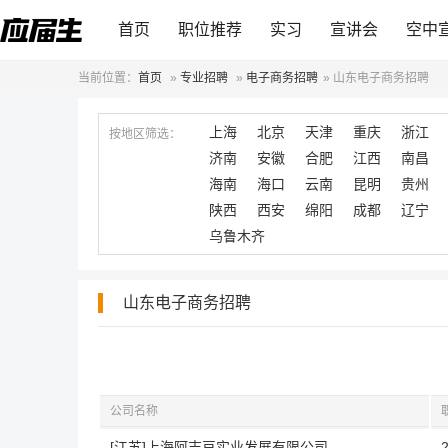
首页
职位推荐
实习
宣讲会
空中
当前位置：
首页
»
专业招聘
»
电子商务招聘
»
山东电子商务招聘
上海
北京
天津
重庆
浙江
按地区筛选：
济南
安徽
合肥
江西
南昌
海南
海口
云南
昆明
贵州
陕西
西安
绵阳
成都
辽宁
乌鲁木齐
山东电子商务招聘
公司名称
[江苏]上海阿吉豆实业发展有限公司