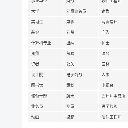
事业单位
财务
软件工程师
大学
外贸业务员
销售
实习生
兼职
网页设计
基金
外贸
广告
计算机专业
出纳
护士
期货
贸易
法务
记者
公关
园林
设计院
电子商务
人事
图书馆
策划
电视台
储备干部
航天
会计师事务所
业务员
测量
医学检验
动画
摄影
硬件工程师