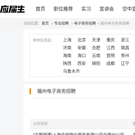
首页
职位推荐
实习
宣讲会
空中
当前位置：
首页
»
专业招聘
»
电子商务招聘
»
福州电子商务招聘
上海
北京
天津
重庆
浙江
按地区筛选：
济南
安徽
合肥
江西
南昌
海南
海口
云南
昆明
贵州
陕西
西安
绵阳
成都
辽宁
乌鲁木齐
福州电子商务招聘
公司名称
[合肥福建]上海金地物业服务有限公司合肥分公司