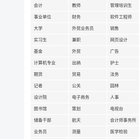
会计
教师
管理培训生
事业单位
财务
软件工程师
大学
外贸业务员
销售
实习生
兼职
网页设计
基金
外贸
广告
计算机专业
出纳
护士
期货
贸易
法务
记者
公关
园林
设计院
电子商务
人事
图书馆
策划
电视台
储备干部
航天
会计师事务所
业务员
测量
医学检验