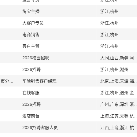
淘宝主播
浙江,杭州
大客户专员
浙江,杭州
电商销售
浙江,杭州
客户主管
浙江,杭州
2026校园招聘
大同,山西,新疆,阿克苏,西藏,浙江,杭州,宁波,温州,嘉兴,绍兴,金华
2026招聘
浙江,杭州,湖州
[江苏]中国人民财产保险股份有限公司淮安市分公司
车险销售客户经理
北京,上海,天津,福建,广州,广东,深圳,江西,江苏,
在线客服
浙江,杭州,温州,金
2026招聘
广州,广东,深圳,浙
酒店前台
上海,江苏,无锡,杭
2026招聘客服人员
江西,上饶,浙江,杭