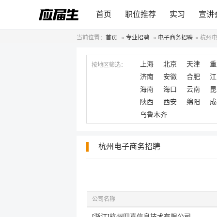
首页
职位推荐
实习
宣讲
当前位置：
首页
»
专业招聘
»
电子商务招聘
»
杭州
上海
北京
天津
重
按地区筛选：
济南
安徽
合肥
江
海南
海口
云南
昆
陕西
西安
绵阳
成
乌鲁木齐
杭州电子商务招聘
公司名称
[浙江]杭州四喜信息技术有限公司