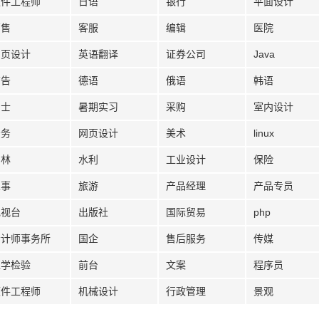
软件工程师
日语
银行
平面设计
销售
客服
编辑
医院
网页设计
英语翻译
证券公司
Java
广告
德语
俄语
韩语
护士
暑期实习
采购
室内设计
法务
网页设计
美术
linux
园林
水利
工业设计
保险
人事
旅游
产品经理
产品专员
电视台
出版社
国际贸易
php
会计师事务所
国企
售后服务
传媒
医学检验
前台
文案
程序员
硬件工程师
机械设计
行政管理
景观