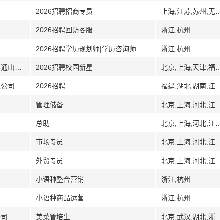
2026招聘招商专员
上海,江苏,苏州,无锡,
司
2026招聘回访客服
浙江,杭州
2026招聘学历规划师|学历咨询师
浙江,杭州
[江苏]沃尔玛（江苏）商业零售有限公司南通山姆会员商店
2026招聘校园新星
北京,上海,天津,福州,福建,厦门,广州,广东,深圳,珠海,武汉,湖北,长沙,湖南,南昌,江西,江苏,南京,苏
限公司
2026招聘
福建,湖北,湖南,江西,南昌,九江,日照,山
管理储备
北京,上海,河北,江苏,南京,无锡,大连,辽宁,青岛,
总助
北京,上海,河北,江苏,南京,无锡,大连,辽宁,青岛,
市场专员
北京,上海,河北,江苏,南京,无锡,大连,辽宁,青岛,
外贸专员
北京,上海,河北,江苏,南京,无锡,大连,辽宁,青岛,
司
小语种整合营销
浙江,杭州
司
小语种商品运营
浙江,杭州
公司
美菜管培生
北京,武汉,湖北,浙江,