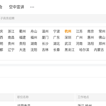
会
空中宣讲
电子商务招聘
庆
浙江
衢州
舟山
温州
宁波
杭州
江苏
南京
常州
西
南昌
福建
福州
厦门
广东
深圳
广州
惠州
佛山
明
贵州
贵阳
湖南
长沙
湖北
武汉
河南
洛阳
郑州
都
辽宁
大连
沈阳
吉林
长春
黑龙江
哈尔滨
内蒙古
职位名称
工作地点
运营专员
浙江,杭州