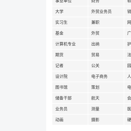
事业单位
财务
大学
外贸业务员
实习生
兼职
基金
外贸
计算机专业
出纳
期货
贸易
记者
公关
设计院
电子商务
图书馆
策划
储备干部
航天
业务员
测量
动画
摄影