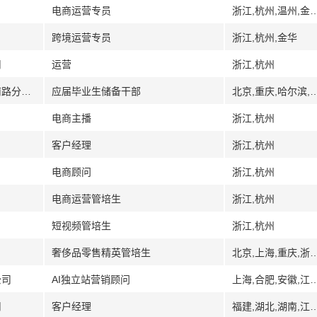
电商运营专员
浙江,杭州,温州,金
跨境运营专员
浙江,杭州,金华
司
运营
浙江,杭州
[太原]山西贡天下电子商务有限公司体育南路分公司
应届毕业生储备干部
北京,重庆,哈尔滨,黑龙江,山西,太原,云南
电商主播
浙江,杭州
客户经理
浙江,杭州
电商顾问
浙江,杭州
电商运营管培生
浙江,杭州
短视频管培生
浙江,杭州
奢侈品零售精英管培生
北京,上海,重庆,浙
公司
AI独立站营销顾问
上海,合肥,安徽,江苏,南通,浙江,杭州
司
客户经理
福建,湖北,湖南,江西,江苏,山东,