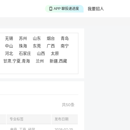
APP 搜海量职位
我要招人
APP 聊投递进度
APP 淘面试经验
无锡
苏州
山东
烟台
青岛
中山
珠海
东莞
广西
南宁
河北
石家庄
山西
太原
甘肃,宁夏,青海
兰州
新疆,西藏
共50条
专业标签
发布日期
电商
工商
经贸
2026-07-25