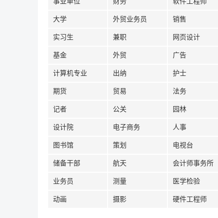
事业单位
财务
软件工程师
大学
外贸业务员
销售
实习生
兼职
网页设计
基金
外贸
广告
计算机专业
出纳
护士
期货
贸易
法务
记者
公关
园林
设计院
电子商务
人事
图书馆
策划
电视台
储备干部
航天
会计师事务所
业务员
测量
医学检验
动画
摄影
硬件工程师