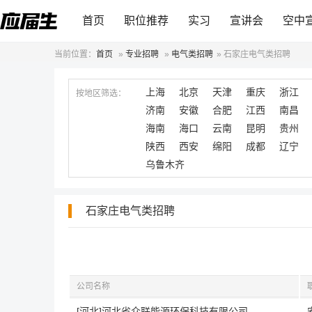
首页
职位推荐
实习
宣讲会
空中
当前位置：
首页
»
专业招聘
»
电气类招聘
»
石家庄电气类招聘
上海
北京
天津
重庆
浙江
按地区筛选：
济南
安徽
合肥
江西
南昌
海南
海口
云南
昆明
贵州
陕西
西安
绵阳
成都
辽宁
乌鲁木齐
石家庄电气类招聘
公司名称
[河北]河北省众联能源环保科技有限公司