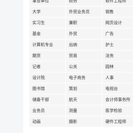
事业单位
财务
软件工程师
大学
外贸业务员
销售
实习生
兼职
网页设计
基金
外贸
广告
计算机专业
出纳
护士
期货
贸易
法务
记者
公关
园林
设计院
电子商务
人事
图书馆
策划
电视台
储备干部
航天
会计师事务所
业务员
测量
医学检验
动画
摄影
硬件工程师