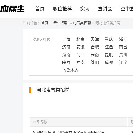
首页
职位推荐
实习
宣讲会
空中
当前位置：
首页
»
专业招聘
»
电气类招聘
»
河北电气类招聘
上海
北京
天津
重庆
浙江
按地区筛选：
济南
安徽
合肥
江西
南昌
海南
海口
云南
昆明
贵州
陕西
西安
绵阳
成都
辽宁
乌鲁木齐
河北电气类招聘
公司名称
[山西]白象食品股份有限公司山西分公司