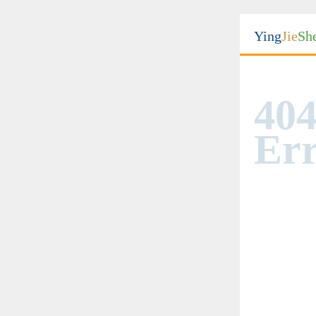
Ying
Jie
Sh
404
Err