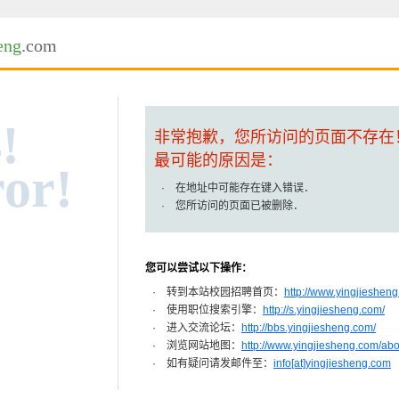
eng
.com
!
非常抱歉，您所访问的页面不存在
最可能的原因是：
or!
· 在地址中可能存在键入错误．
· 您所访问的页面已被删除．
您可以尝试以下操作：
· 转到本站校园招聘首页：
http://www.yingjiesheng
· 使用职位搜索引擎：
http://s.yingjiesheng.com/
· 进入交流论坛：
http://bbs.yingjiesheng.com/
· 浏览网站地图：
http://www.yingjiesheng.com/ab
· 如有疑问请发邮件至：
info[at]yingjiesheng.com