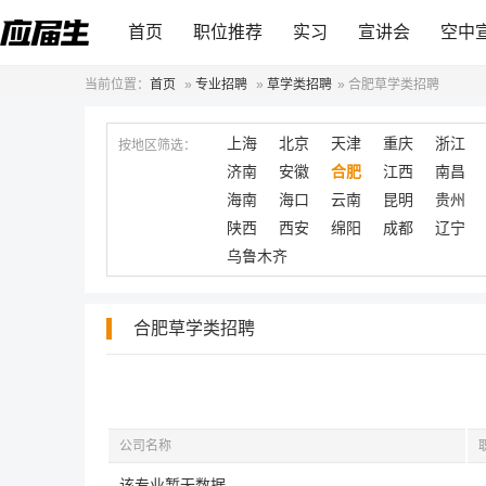
首页
职位推荐
实习
宣讲会
空中
当前位置：
首页
»
专业招聘
»
草学类招聘
»
合肥草学类招聘
上海
北京
天津
重庆
浙江
按地区筛选：
济南
安徽
合肥
江西
南昌
海南
海口
云南
昆明
贵州
陕西
西安
绵阳
成都
辽宁
乌鲁木齐
合肥草学类招聘
公司名称
该专业暂无数据