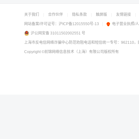
关于我们
|
合作伙伴
|
隐私条款
|
触屏版
|
友情链接
|
网站备案/许可证号：
沪ICP备12015550号-13
|
电子营业执照/
沪公网安备 31011502002551 号
上海市反电信网络诈骗中心防范劝阻电话和短信统一专号：962110，网
Copyright
©前锦网络信息技术（上海）有限公司
版权所有