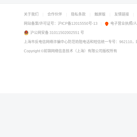
关于我们
|
合作伙伴
|
隐私条款
|
触屏版
|
友情链接
|
网站备案/许可证号：
沪ICP备12015550号-13
|
电子营业执照/
沪公网安备 31011502002551 号
上海市反电信网络诈骗中心防范劝阻电话和短信统一专号：962110，网
Copyright
©前锦网络信息技术（上海）有限公司
版权所有