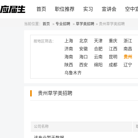
首页
职位推荐
实习
宣讲会
空中
当前位置：
首页
»
专业招聘
»
草学类招聘
»
贵州草学类招聘
上海
北京
天津
重庆
浙江
按地区筛选：
济南
安徽
合肥
江西
南昌
海南
海口
云南
昆明
贵州
陕西
西安
绵阳
成都
辽宁
乌鲁木齐
贵州草学类招聘
公司名称
该专业暂无数据