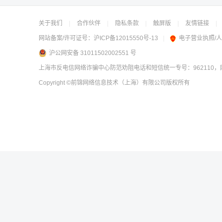
关于我们
|
合作伙伴
|
隐私条款
|
触屏版
|
友情链接
|
网站备案/许可证号：
沪ICP备12015550号-13
|
电子营业执照/
沪公网安备 31011502002551 号
上海市反电信网络诈骗中心防范劝阻电话和短信统一专号：962110，网
Copyright
©前锦网络信息技术（上海）有限公司
版权所有