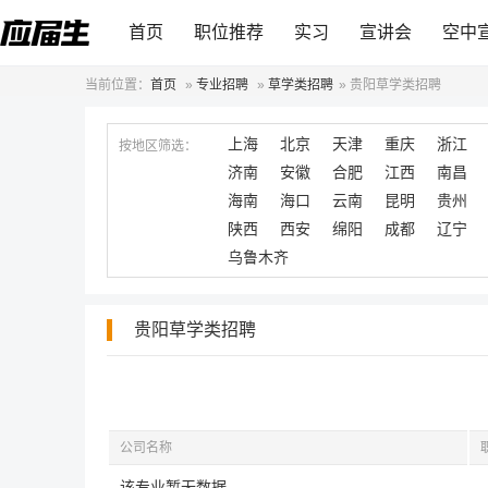
首页
职位推荐
实习
宣讲会
空中
当前位置：
首页
»
专业招聘
»
草学类招聘
»
贵阳草学类招聘
上海
北京
天津
重庆
浙江
按地区筛选：
济南
安徽
合肥
江西
南昌
海南
海口
云南
昆明
贵州
陕西
西安
绵阳
成都
辽宁
乌鲁木齐
贵阳草学类招聘
公司名称
该专业暂无数据