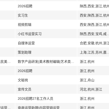
2026招聘
陕西,西安,浙江,杭
实习生
西安,陕西,浙江,杭
视频剪辑
西安,陕西,浙江,杭
小红书运营实习
陕西,西安,宝鸡,咸阳,渭南,商洛,延安,榆林,汉
自媒体运营
合肥,安徽,杭州,浙
策划助理
上海,江苏,苏州,嘉兴,
[浙江]浙江出版传媒股份有限公司（浙江人民美术出版社）
数字产品研发|美术教材编辑|艺术类图书新媒体营销|书籍设计
浙江,杭州
2026招聘
浙江,杭州
文秘岗
浙江,舟山
宣传文员
河北,杭州,浙江
2026招聘27名工作人员
浙江,杭州
[浙江]杭州柏益科技有限公司国际护肤品牌运营公司
电商运营助理|内容营销运营
浙江,杭州