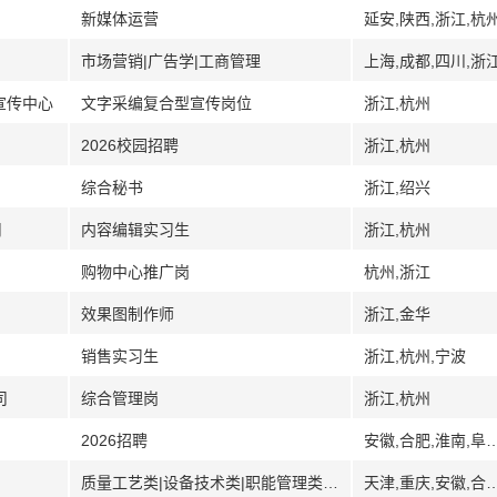
新媒体运营
延安,陕西,浙江,杭
市场营销|广告学|工商管理
上海,成都,四川,浙
宣传中心
文字采编复合型宣传岗位
浙江,杭州
2026校园招聘
浙江,杭州
综合秘书
浙江,绍兴
司
内容编辑实习生
浙江,杭州
购物中心推广岗
杭州,浙江
效果图制作师
浙江,金华
销售实习生
浙江,杭州,宁波
司
综合管理岗
浙江,杭州
2026招聘
安徽,合肥,淮南,阜阳,
质量工艺类|设备技术类|职能管理类|生产管理类|采购物流类
天津,重庆,安徽,合肥,芜湖,珠海,广东,石家庄,河北,郑州,河南,洛阳,武汉,湖北,长沙,湖