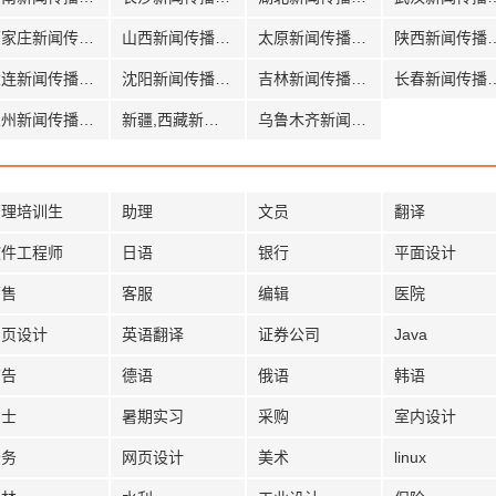
石家庄新闻传播招聘
山西新闻传播招聘
太原新闻传播招聘
陕西新闻
大连新闻传播招聘
沈阳新闻传播招聘
吉林新闻传播招聘
长春新闻
兰州新闻传播招聘
新疆,西藏新闻传播招聘
乌鲁木齐新闻传播招聘
管理培训生
助理
文员
翻译
软件工程师
日语
银行
平面设计
销售
客服
编辑
医院
网页设计
英语翻译
证券公司
Java
广告
德语
俄语
韩语
护士
暑期实习
采购
室内设计
法务
网页设计
美术
linux