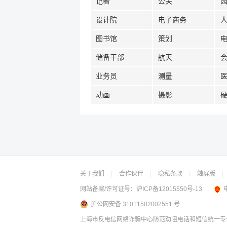
记者
公关
设计院
电子商务
图书馆
策划
储备干部
航天
业务员
测量
动画
摄影
关于我们
|
合作伙伴
|
隐私条款
|
触屏版
|
网站备案/许可证号：
沪ICP备12015550号-13
|
沪公网安备 31011502002551 号
上海市反电信网络诈骗中心防范劝阻电话和短信统一专号：