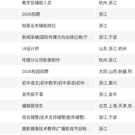
教学及辅助人员
杭州,浙江
2026招聘
浙江
档案业务辅助岗位
浙江
新闻采编|国际传播方向出镜记者|宁报文旅研学旅游指导师
浙江,宁波
UI设计师
山东,浙江,杭州
传媒分公司影像制作
杭州,浙江
2026校园招聘
大同,山西,新疆,阿克苏,西藏,浙江,杭州,宁波,温州,嘉兴,绍兴,金华
初中语文|初中数学|初中英语|初中科学
浙江,嘉兴
宣传部干事
浙江,金华
编辑管培生
北京,上海,天津,安徽,广州,广东,深圳,湖北,湖南,长沙,江苏,苏州,吉林,山
综合辅警|技术支持辅警|勤务辅警|驾驶专业辅警
浙江,宁波
摄影摄像技术教师|广播影视节目制作教师|影视后期制作方向专业教师
浙江