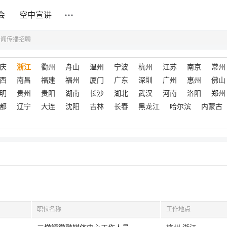
会
空中宣讲
新闻传播招聘
庆
浙江
衢州
舟山
温州
宁波
杭州
江苏
南京
常州
西
南昌
福建
福州
厦门
广东
深圳
广州
惠州
佛山
明
贵州
贵阳
湖南
长沙
湖北
武汉
河南
洛阳
郑州
都
辽宁
大连
沈阳
吉林
长春
黑龙江
哈尔滨
内蒙古
职位名称
工作地点