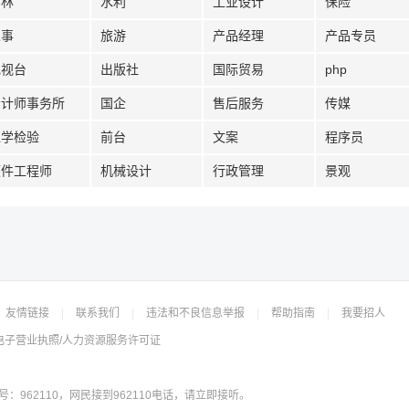
园林
水利
工业设计
保险
人事
旅游
产品经理
产品专员
电视台
出版社
国际贸易
php
会计师事务所
国企
售后服务
传媒
医学检验
前台
文案
程序员
硬件工程师
机械设计
行政管理
景观
友情链接
|
联系我们
|
违法和不良信息举报
|
帮助指南
|
我要招人
电子营业执照/人力资源服务许可证
962110，网民接到962110电话，请立即接听。