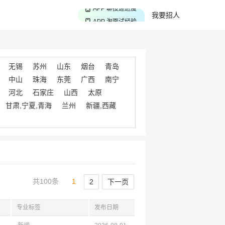
APP 聊投递进度
我要招人
APP 淘面试经验
APP 投精准职位
无锡
苏州
山东
烟台
青岛
中山
珠海
东莞
广西
南宁
河北
石家庄
山西
太原
甘肃,宁夏,青海
兰州
新疆,西藏
共100条
1
2
下一页
专业标签
发布日期