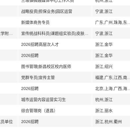
三墩镇微融媒体中心工作人员
杭州,浙江
战略投资|担保业务|园区运营
宁波,浙江
新媒体商务专员
广东,广州,珠海,东莞,洛阳,河南,青岛
[宁波]宁波市医疗中心李惠利医院（宁波大学附属李惠利医院）
宣传统战科科员|课题组实验员|皮肤医美中心技师
宁波,浙江
2026招聘高层次人才
浙江,金华
2026招聘
浙江,金华
图书管理|新昌校区校内医师
浙江,绍兴
党群专员|宣传主管
福建,广东,江西,南
2026招聘
北京,上海,广西,海南,三亚,安
城市运营内容运营实习生
杭州,浙江
综合管理岗（遂昌）
浙江,丽水
成员单位
2026招聘
浙江,杭州,衢州