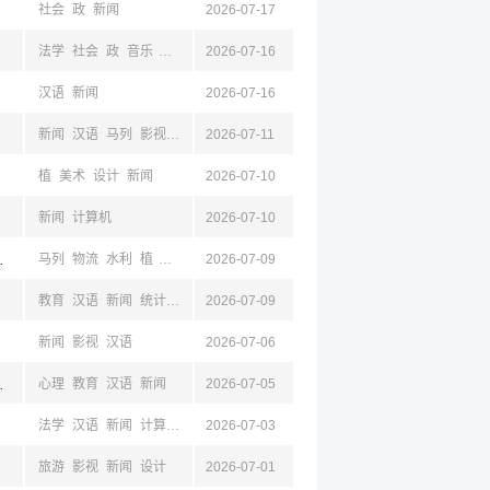
社会
政
新闻
2026-07-17
法学
社会
政
音乐
民族
外语
2026-07-16
新闻
马列
汉语
新闻
2026-07-16
新闻
汉语
马列
影视
外语
2026-07-11
植
美术
设计
新闻
2026-07-10
新闻
计算机
2026-07-10
,丽水,湖州,台州,衢州,舟山
马列
物流
水利
植
林
新闻
2026-07-09
地理
建筑
土木
测绘
工商
法学
公共
经济
教育
汉语
新闻
统计
外语
2026-07-09
物理
生物
生工
天文
地球
马列
心理
新闻
影视
汉语
2026-07-06
东,济南,山西,四川,浙江,杭州
心理
教育
汉语
新闻
2026-07-05
法学
汉语
新闻
计算机
教育
2026-07-03
旅游
影视
新闻
设计
2026-07-01