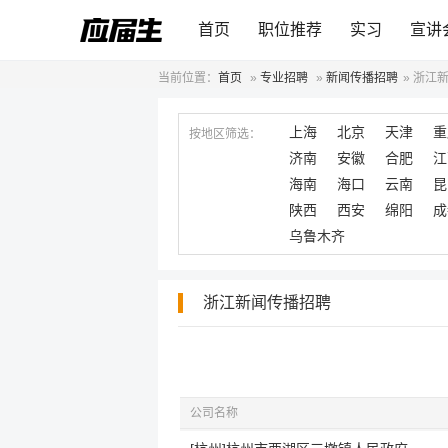
首页
职位推荐
实习
宣讲
当前位置：
首页
»
专业招聘
»
新闻传播招聘
»
浙江
上海
北京
天津
重
按地区筛选：
济南
安徽
合肥
江
海南
海口
云南
昆
陕西
西安
绵阳
成
乌鲁木齐
浙江新闻传播招聘
公司名称