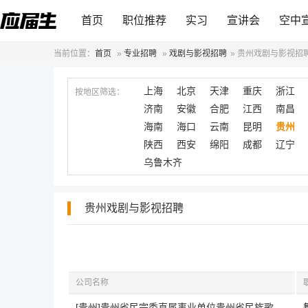
首页
职位推荐
实习
宣讲会
空中
当前位置：
首页
»
专业招聘
»
戏剧与影视招聘
»
贵州戏剧与影视招
上海
北京
天津
重庆
浙江
按地区筛选：
济南
安徽
合肥
江西
南昌
海南
海口
云南
昆明
贵州
陕西
西安
绵阳
成都
辽宁
乌鲁木齐
贵州戏剧与影视招聘
公司名称
[贵州]贵州省民宗委直属事业单位贵州省民族歌舞团