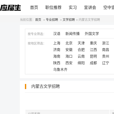
首页
职位推荐
实习
宣讲会
空中
当前位置：
首页
»
专业招聘
»
文学招聘
»
内蒙古文学招聘
汉语
新闻传播
外国文学
按专业筛选：
上海
北京
天津
重庆
浙江
按地区筛选：
济南
安徽
合肥
江西
南昌
海南
海口
云南
昆明
贵州
陕西
西安
绵阳
成都
辽宁
乌鲁木齐
内蒙古文学招聘