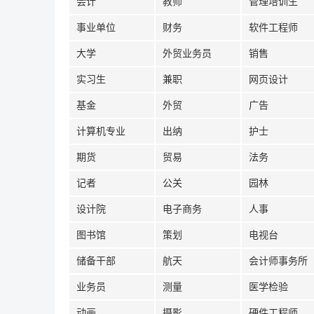
会计
教师
管理培训生
事业单位
财务
软件工程师
大学
外贸业务员
销售
实习生
兼职
网页设计
基金
外贸
广告
计算机专业
出纳
护士
期货
贸易
法务
记者
公关
园林
设计院
电子商务
人事
图书馆
策划
电视台
储备干部
航天
会计师事务所
业务员
测量
医学检验
动画
摄影
硬件工程师