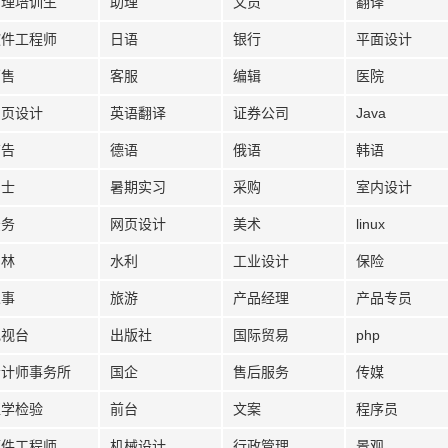
管理培训生
助理
文员
翻译
软件工程师
日语
银行
平面设计
销售
客服
编辑
医院
网页设计
英语翻译
证券公司
Java
广告
德语
俄语
韩语
护士
暑期实习
采购
室内设计
法务
网页设计
美术
linux
园林
水利
工业设计
保险
人事
旅游
产品经理
产品专员
电视台
出版社
国际贸易
php
会计师事务所
国企
售后服务
传媒
医学检验
前台
文案
程序员
硬件工程师
机械设计
行政管理
景观