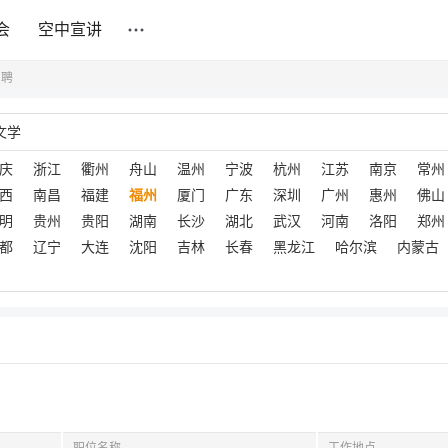
会
空中宣讲
招聘
文学
庆
浙江
衢州
舟山
温州
宁波
杭州
江苏
南京
常州
西
南昌
福建
福州
厦门
广东
深圳
广州
惠州
佛山
明
贵州
贵阳
湖南
长沙
湖北
武汉
河南
洛阳
郑州
都
辽宁
大连
沈阳
吉林
长春
黑龙江
哈尔滨
内蒙古