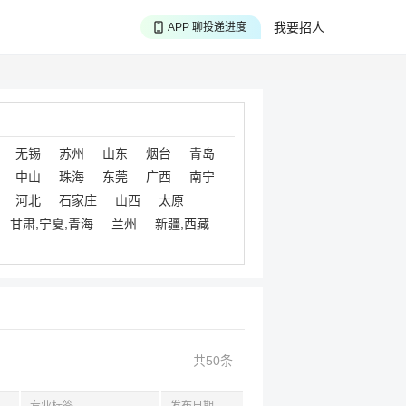
APP 搜海量职位
我要招人
APP 聊投递进度
APP 淘面试经验
无锡
苏州
山东
烟台
青岛
中山
珠海
东莞
广西
南宁
河北
石家庄
山西
太原
甘肃,宁夏,青海
兰州
新疆,西藏
共50条