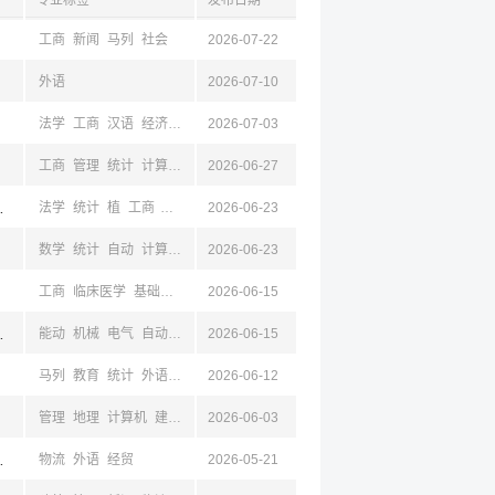
专业标签
发布日期
工商
新闻
马列
社会
2026-07-22
外语
2026-07-10
法学
工商
汉语
经济
外语
2026-07-03
生物
环境
海洋
新闻
工商
管理
统计
计算机
经济
2026-06-27
图档
机械
教育
电子
光
材料
土木
金融
石狮,陕西
法学
统计
植
工商
汉语
新闻
2026-06-23
计算机
经济
金融
经贸
数学
统计
自动
计算机
机械
2026-06-23
电子
基础医学
公共卫生与预防
医学技术
临
工商
临床医学
基础医学
护理学
2026-06-15
管理
食品
教育
林
建筑
马列
法学
政
东,青岛
能动
机械
电气
自动
电子
2026-06-15
计算机
管理
物流
工商
金融
建筑
土木
外语
马列
教育
统计
外语
物理
2026-06-12
地理
地质
地质
社会
政
管理
地理
计算机
建筑
经济
2026-06-03
法学
教育
新闻
影视
设计
心理
历史
政
,河南,武汉,湖北
物流
外语
经贸
2026-05-21