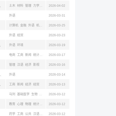
北,江西,浙江
土木
材料
管理
力学
安全
2026-04-02
建筑
环境
交通
法学
政
心理
工商
公共
汉
外语
2026-03-31
计算机
金融
外语
机械
电气
2026-03-25
电子
自动
安全
外语
经贸
2026-03-23
宁,大连
外语
环境
2026-03-19
电商
工商
新闻
统计
经济
2026-03-17
物流
工业
机械
纺织
管理
汉语
经济
影视
2026-03-16
夏,西宁,青海,济南,山东,青岛,太原,山西,西安,陕西,成都,四川,乌鲁木齐,新疆,石河子,拉萨,西藏,昆明,云南,杭州,浙江,宁波
外语
2026-03-14
,南通,徐州,杭州,浙江
工商
新闻
经济
经贸
2026-03-13
马列
基础医学
生物
动医
公共卫生与预防
2026-03-12
临床医学
药学
统计
社会
医学
教育
心理
物理
统计
机械
2026-03-12
生物
生工
食品
海洋
电子
计算机
管理
工商
药学
工商
公共
汉语
化工
2026-03-12