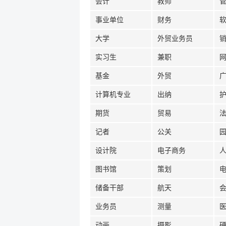
会计
教师
事业单位
财务
大学
外贸业务员
实习生
兼职
基金
外贸
计算机专业
出纳
期货
贸易
记者
公关
设计院
电子商务
图书馆
策划
储备干部
航天
业务员
测量
动画
摄影