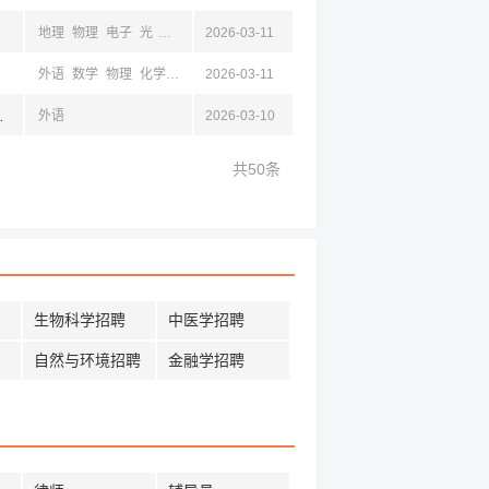
地理
物理
电子
光
计算机
2026-03-11
农
建筑
管理
力学
交通
统计
工商
新闻
教
外语
数学
物理
化学
植
林
2026-03-11
地理
安,陕西,成都,四川,乌鲁木齐,新疆,石河子,拉萨,西藏,昆明,云南,浙江,杭州,宁波,温州,嘉兴,绍兴,金华,丽水,湖州,台州,衢州,舟山
外语
2026-03-10
共50条
生物科学招聘
中医学招聘
自然与环境招聘
金融学招聘