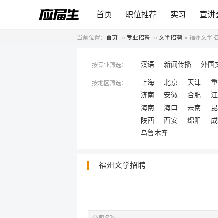
首页
职位推荐
实习
宣讲
当前位置：
首页
»
专业招聘
»
文学招聘
»
福州文学
汉语
新闻传播
外国
按专业筛选：
上海
北京
天津
重
按地区筛选：
济南
安徽
合肥
江
海南
海口
云南
昆
陕西
西安
绵阳
成
乌鲁木齐
福州文学招聘