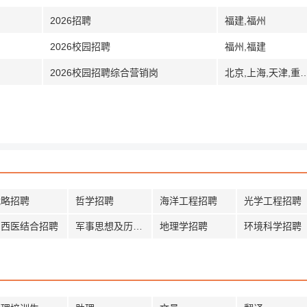
2026招聘
福建,福州
2026校园招聘
福州,福建
2026校园招聘综合营销岗
北京,上海,天津,重庆,合肥,安徽,福州,福建,厦门,泉州,兰州,甘肃,广州,广东,深圳,南宁,广西,桂林,贵阳,贵州,海口,海南,石家庄,河北,哈尔滨,黑龙江,大庆,郑州,河南,武汉,湖北,长沙,湖南,南昌,江西,南京,江苏,苏州,吉林,长春,沈阳,辽宁,大连,锦州,呼和浩特,内蒙古,包头,银川,宁夏,西宁,青海,济南,山东,青岛,太原,山西,西
战略招聘
哲学招聘
海洋工程招聘
光学工程招聘
中西医结合招聘
军事思想及历史招聘
地理学招聘
环境科学招聘