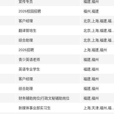
宣传专员
福建,福州
2026校园招聘
福州,福建
客户经理
北京,上海,福建,福州,深圳,广东,武汉,湖北,济
翻译管培生
北京,上海,福建,福州,广州,广东,深圳,武汉,湖北,
综合助理
北京,上海,福建,福州,深圳,广东,武汉,湖北,济
2026招聘
上海,福建,福州
青少英语老师
福建,福州
英语专业学生
福建,福州
客户经理
福建,福州
综合助理
福建,福州
财务辅助岗位|行政文秘辅助岗位
福建,福州
新媒体事业部实习生
上海,天津,福州,福建,佛山,广东,唐山,河北,郑州,河南,武汉,湖北,长沙,湖南,南京,江苏,无锡,辽宁,沈阳,丹东,济南,山东,青岛,淄博,太原