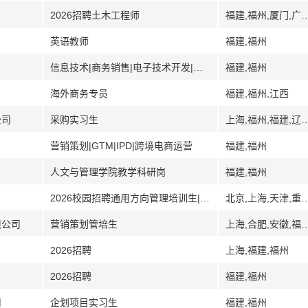
2026招聘土木工程师
福建,福州,厦门,广东,海南,湖
英语教师
福建,福州
信息技术|商务销售|电子技术开发|镀膜设备|环境安全
福建,福州
海外商务专员
福建,福州,江西
公司
采购实习生
上海,福州,福建,辽
营销策划|GTM|IPD|跨境电商运营
福建,福州
人文与管理学院教学科研岗
福建,福州
2026校园招聘通用方向管理培训生|综合营销岗|柜面服务岗
北京,上海,天津,重庆,合肥,安徽,福建,福州,厦门,泉州,漳州,三明,莆田,石狮,龙岩,兰州,甘肃,广州,广东,深圳,南宁,广西,桂林,贵阳,贵州,海口,海南,石家庄,河北,哈尔滨,黑龙江,大庆,郑州,河南,武汉,湖北,长沙,湖南,南昌,江西,南京,江苏,苏州,吉林,长春,沈阳,辽宁,大连,锦州,呼和浩特,内蒙古,包头,银川,宁
限公司
营销策划管培生
上海,合肥,安徽,福建,福州,江西,南昌,江苏,南京,苏州
2026招聘
上海,福建,福州
2026招聘
福建,福州
司
企划项目实习生
福建,福州