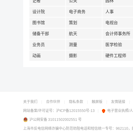
记者
公关
园林
设计院
电子商务
人事
图书馆
策划
电视台
储备干部
航天
会计师事务所
业务员
测量
医学检验
动画
摄影
硬件工程师
关于我们
|
合作伙伴
|
隐私条款
|
触屏版
|
友情链接
|
网站备案/许可证号：
沪ICP备12015550号-13
|
电子营业执照/
沪公网安备 31011502002551 号
上海市反电信网络诈骗中心防范劝阻电话和短信统一专号：962110，网