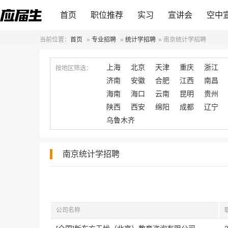
首页
职位推荐
实习
宣讲会
空中
当前位置：
首页
»
专业招聘
»
统计学招聘
»
南京统计学招聘
上海
北京
天津
重庆
浙江
按地区筛选：
济南
安徽
合肥
江西
南昌
海南
海口
云南
昆明
贵州
陕西
西安
绵阳
成都
辽宁
乌鲁木齐
南京统计学招聘
公司名称