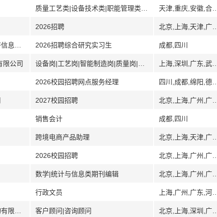
质量工艺类|设备技术类|职能管理类|生产管理类|采购物流类
天津,重庆,安徽,合肥,芜湖,珠海,广东,石家庄,河北,郑州,河南,洛阳,武汉,湖北,长沙,湖
2026招聘
北京,上海,天津,广州,广东,深圳,武汉,湖北,南
[成都]成都市经济发展研究院（成都市经济信息中心）
2026招聘综合研究实习生
成都,四川
有限公司
设备岗|工艺岗|智能制造岗|质量岗|环安岗
上海,深圳,广东,武汉,湖北
2026校园招聘网点服务经理
四川,成都,绵阳,德阳,广汉
司
2027校园招聘
北京,上海,广州,广东,深圳,武汉,湖北,南
销售会计
成都,四川
跨境电商产品助理
北京,上海,天津,广州,广东,深圳,武汉,湖北,南
2026校园招聘
北京,上海,广州,广东,南京,江
数学|统计与信息类期刊编辑
北京,上海,广州,广东,河北,石家庄,武汉,湖北,南京,江苏,沈阳,
行政文员
上海,广州,广东,河南,武汉,湖北,江苏,南通,沈阳,辽宁
[北京上海深圳成都]上海乔诺企业管理咨询有限公司
客户顾问|咨询顾问
北京,上海,深圳,广东,