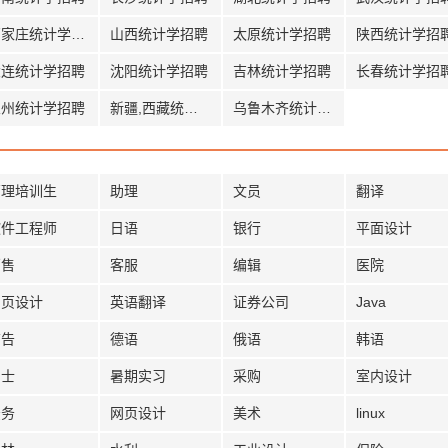
石家庄统计学招聘
山西统计学招聘
太原统计学招聘
陕西统计学招
大连统计学招聘
沈阳统计学招聘
吉林统计学招聘
长春统计学招
兰州统计学招聘
新疆,西藏统计学招聘
乌鲁木齐统计学招聘
管理培训生
助理
文员
翻译
软件工程师
日语
银行
平面设计
销售
客服
编辑
医院
网页设计
英语翻译
证券公司
Java
广告
德语
俄语
韩语
护士
暑期实习
采购
室内设计
法务
网页设计
美术
linux