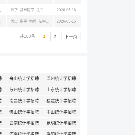
京,江苏,成都,四川
药学
基础医学
生工
化工
工商
2026-05-16
机械
自动
化学
临床医学
护理学
生物
统
京,江苏,成都,四川
历史
数学
物理
法学
哲
统计
2026-05-15
汉语
新闻
计算机
政
工商
教育
共100条
1
2
下一页
聘
舟山统计学招聘
温州统计学招聘
聘
苏州统计学招聘
山东统计学招聘
聘
南昌统计学招聘
福建统计学招聘
聘
佛山统计学招聘
中山统计学招聘
聘
云南统计学招聘
昆明统计学招聘
聘
河南统计学招聘
洛阳统计学招聘