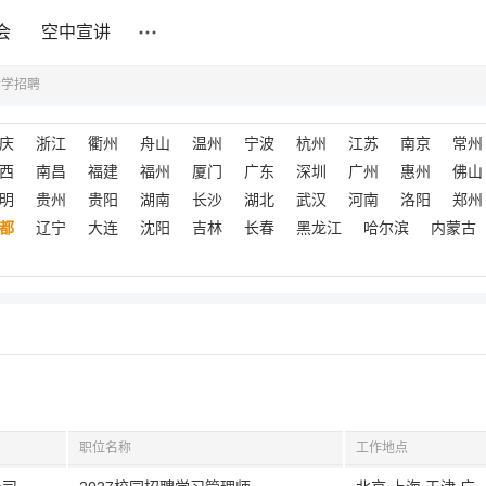
会
空中宣讲
计学招聘
庆
浙江
衢州
舟山
温州
宁波
杭州
江苏
南京
常州
西
南昌
福建
福州
厦门
广东
深圳
广州
惠州
佛山
明
贵州
贵阳
湖南
长沙
湖北
武汉
河南
洛阳
郑州
都
辽宁
大连
沈阳
吉林
长春
黑龙江
哈尔滨
内蒙古
职位名称
工作地点