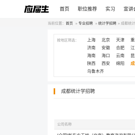
首页
职位推荐
实习
宣讲
当前位置：
首页
»
专业招聘
»
统计学招聘
»
成都统
上海
北京
天津
重
按地区筛选：
济南
安徽
合肥
江
海南
海口
云南
昆
陕西
西安
绵阳
成
乌鲁木齐
成都统计学招聘
公司名称