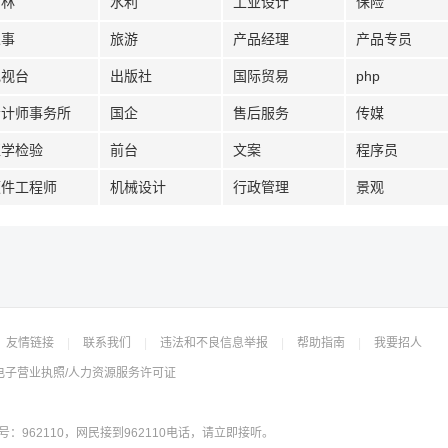
园林
水利
工业设计
保险
人事
旅游
产品经理
产品专员
电视台
出版社
国际贸易
php
会计师事务所
国企
售后服务
传媒
医学检验
前台
文案
程序员
硬件工程师
机械设计
行政管理
景观
友情链接
|
联系我们
|
违法和不良信息举报
|
帮助指南
|
我要招人
电子营业执照/人力资源服务许可证
962110，网民接到962110电话，请立即接听。