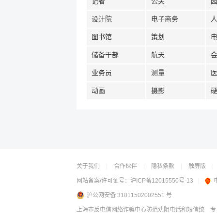
记者
公关
设计院
电子商务
图书馆
策划
储备干部
航天
业务员
测量
动画
摄影
关于我们
|
合作伙伴
|
隐私条款
|
触屏版
|
网站备案/许可证号：
沪ICP备12015550号-13
|
沪公网安备 31011502002551 号
上海市反电信网络诈骗中心防范劝阻电话和短信统一专号：