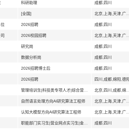
院
科研助理
成都,四川
[全国]
北京,上海,天津,广州,广东,深圳,武汉,湖北,南
单位
2026招聘
成都,四川
公司
2026校园招聘
北京,上海,天津,广州,广东,深圳,武汉,湖北,南
研究岗
成都,四川
数据分析岗
成都,四川
2026招聘博士后
成都,四川
2026招聘
四川,成都,绵阳,德
管理培训生|科技类专项人才|综合营销岗|柜面服务岗|综合培训岗
北京,四川,成都,绵阳,德阳,自贡,攀枝花,宜宾,南充
自然语言处理方向AI研究算法工程师
北京,上海,天津,广州,广东,深圳,武汉,湖北,南
认知大模型方向AI研究算法工程师
北京,上海,天津,广州,广东,深圳,武汉,湖北,南
职能部门实习生|营业网点实习生|金融科技实习生
成都,四川