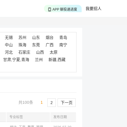
APP 搜海量职位
我要招人
APP 聊投递进度
APP 淘面试经验
无锡
苏州
山东
烟台
青岛
中山
珠海
东莞
广西
南宁
河北
石家庄
山西
太原
甘肃,宁夏,青海
兰州
新疆,西藏
共100条
1
2
下一页
专业标签
发布日期