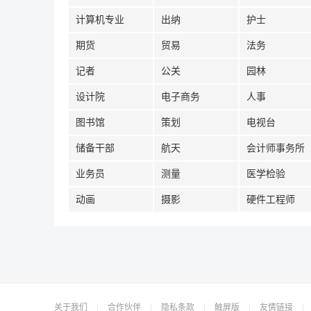
计算机专业
出纳
护士
期货
贸易
法务
记者
公关
园林
设计院
电子商务
人事
图书馆
策划
电视台
储备干部
航天
会计师事务所
业务员
测量
医学检验
动画
摄影
硬件工程师
关于我们
|
合作伙伴
|
隐私条款
|
触屏版
|
友情链接
|