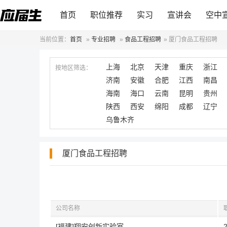
首页
职位推荐
实习
宣讲会
空中
当前位置：
首页
»
专业招聘
»
食品工程招聘
»
厦门食品工程招聘
上海
北京
天津
重庆
浙江
按地区筛选：
济南
安徽
合肥
江西
南昌
海南
海口
云南
昆明
贵州
陕西
西安
绵阳
成都
辽宁
乌鲁木齐
厦门食品工程招聘
公司名称
[福建]翔安创新实验室