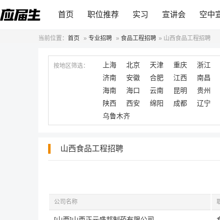
首页
职位推荐
实习
宣讲会
空中
当前位置：
首页
»
专业招聘
»
食品工程招聘
»
山西食品工程招聘
上海
北京
天津
重庆
浙江
按地区筛选：
济南
安徽
合肥
江西
南昌
海南
海口
云南
昆明
贵州
陕西
西安
绵阳
成都
辽宁
乌鲁木齐
山西食品工程招聘
公司名称
[山西]山西正元盛邦制药有限公司