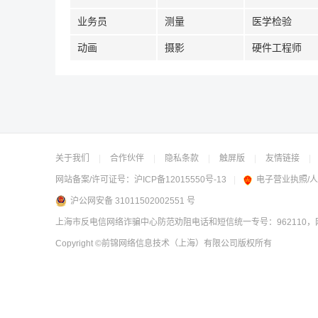
业务员
测量
医学检验
动画
摄影
硬件工程师
关于我们
|
合作伙伴
|
隐私条款
|
触屏版
|
友情链接
|
网站备案/许可证号：
沪ICP备12015550号-13
|
电子营业执照/
沪公网安备 31011502002551 号
上海市反电信网络诈骗中心防范劝阻电话和短信统一专号：962110，网
Copyright
©前锦网络信息技术（上海）有限公司
版权所有