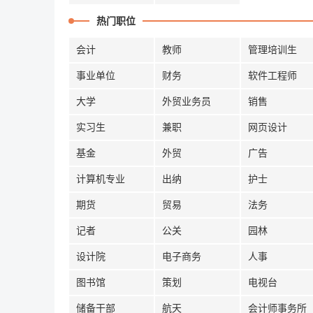
热门职位
会计
教师
管理培训生
事业单位
财务
软件工程师
大学
外贸业务员
销售
实习生
兼职
网页设计
基金
外贸
广告
计算机专业
出纳
护士
期货
贸易
法务
记者
公关
园林
设计院
电子商务
人事
图书馆
策划
电视台
储备干部
航天
会计师事务所