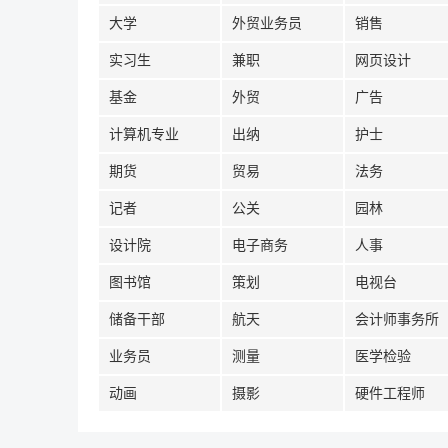
大学
外贸业务员
销售
实习生
兼职
网页设计
基金
外贸
广告
计算机专业
出纳
护士
期货
贸易
法务
记者
公关
园林
设计院
电子商务
人事
图书馆
策划
电视台
储备干部
航天
会计师事务所
业务员
测量
医学检验
动画
摄影
硬件工程师