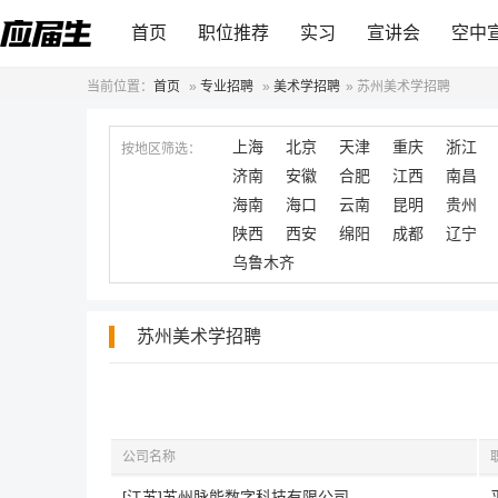
首页
职位推荐
实习
宣讲会
空中
当前位置：
首页
»
专业招聘
»
美术学招聘
»
苏州美术学招聘
上海
北京
天津
重庆
浙江
按地区筛选：
济南
安徽
合肥
江西
南昌
海南
海口
云南
昆明
贵州
陕西
西安
绵阳
成都
辽宁
乌鲁木齐
苏州美术学招聘
公司名称
[江苏]苏州脉能数字科技有限公司