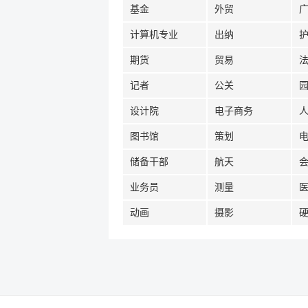
基金
外贸
计算机专业
出纳
期货
贸易
记者
公关
设计院
电子商务
图书馆
策划
储备干部
航天
业务员
测量
动画
摄影