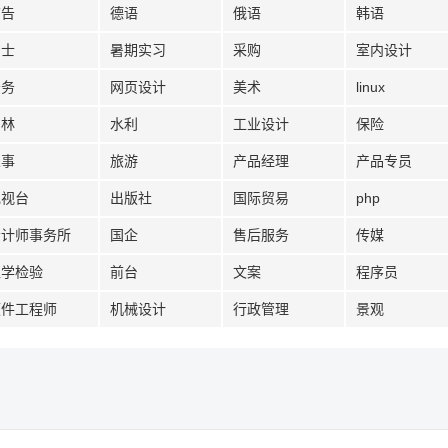
广告
德语
俄语
韩语
护士
暑期实习
采购
室内设计
法务
网页设计
美术
linux
园林
水利
工业设计
保险
人事
旅游
产品经理
产品专员
电视台
出版社
国际贸易
php
会计师事务所
国企
售后服务
传媒
医学检验
前台
文案
程序员
硬件工程师
机械设计
行政管理
景观