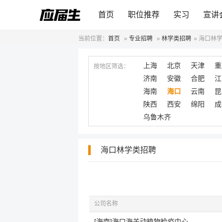
首页
职位推荐
实习
宣讲
当前位置：
首页
»
专业招聘
»
林学类招聘
»
海口林
上海
北京
天津
重
按地区筛选：
济南
安徽
合肥
江
海南
海口
云南
昆
陕西
西安
绵阳
成
乌鲁木齐
海口林学类招聘
公司名称
[海南]海口海关动植物检疫中心