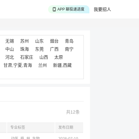
APP 搜海量职位
我要招人
APP 聊投递进度
APP 淘面试经验
无锡
苏州
山东
烟台
青岛
中山
珠海
东莞
广西
南宁
河北
石家庄
山西
太原
甘肃,宁夏,青海
兰州
新疆,西藏
共12条
专业标签
发布日期
动医
植
林
生物
2026-07-10