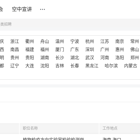
会
空中宣讲
学类招聘
庆
浙江
衢州
舟山
温州
宁波
杭州
江苏
南京
常州
西
南昌
福建
福州
厦门
广东
深圳
广州
惠州
佛山
明
贵州
贵阳
湖南
长沙
湖北
武汉
河南
洛阳
郑州
都
辽宁
大连
沈阳
吉林
长春
黑龙江
哈尔滨
内蒙古
职位名称
工作地点
植物检疫方向实验室检验检测岗
海南,海口