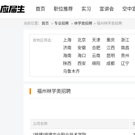
首页
职位推荐
实习
宣讲会
空中
当前位置：
首页
»
专业招聘
»
林学类招聘
»
福州林学类招聘
上海
北京
天津
重庆
浙江
按地区筛选：
济南
安徽
合肥
江西
南昌
海南
海口
云南
昆明
贵州
陕西
西安
绵阳
成都
辽宁
乌鲁木齐
福州林学类招聘
公司名称
[福建]福建农业职业技术学院