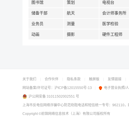
图书馆
策划
电视台
储备干部
航天
会计师事务所
业务员
测量
医学检验
动画
摄影
硬件工程师
关于我们
|
合作伙伴
|
隐私条款
|
触屏版
|
友情链接
|
网站备案/许可证号：
沪ICP备12015550号-13
|
电子营业执照/
沪公网安备 31011502002551 号
上海市反电信网络诈骗中心防范劝阻电话和短信统一专号：962110，网
Copyright
©前锦网络信息技术（上海）有限公司
版权所有