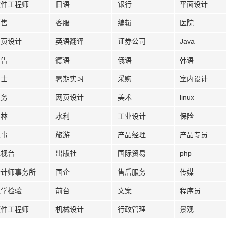
软件工程师
日语
银行
平面设计
销售
客服
编辑
医院
网页设计
英语翻译
证券公司
Java
广告
德语
俄语
韩语
护士
暑期实习
采购
室内设计
法务
网页设计
美术
linux
园林
水利
工业设计
保险
人事
旅游
产品经理
产品专员
电视台
出版社
国际贸易
php
会计师事务所
国企
售后服务
传媒
医学检验
前台
文案
程序员
硬件工程师
机械设计
行政管理
景观