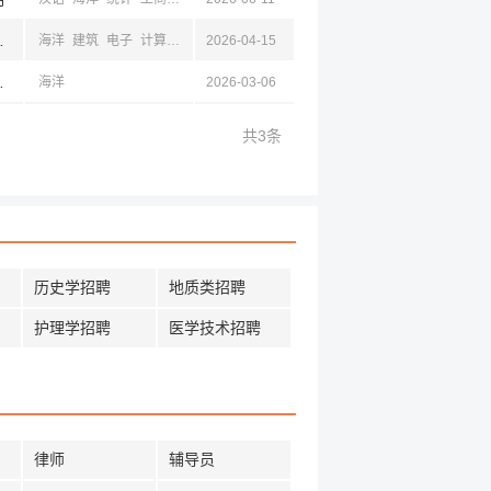
岛,烟台,大理,云南
海洋
建筑
电子
计算机
管理
2026-04-15
化工
教育
机械
材料
光
力学
生物
仪器
南,昆明
海洋
2026-03-06
共3条
历史学招聘
地质类招聘
护理学招聘
医学技术招聘
律师
辅导员