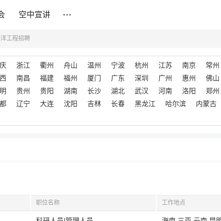
会
空中宣讲
海洋工程招聘
庆
浙江
衢州
舟山
温州
宁波
杭州
江苏
南京
常州
西
南昌
福建
福州
厦门
广东
深圳
广州
惠州
佛山
明
贵州
贵阳
湖南
长沙
湖北
武汉
河南
洛阳
郑州
都
辽宁
大连
沈阳
吉林
长春
黑龙江
哈尔滨
内蒙古
职位名称
工作地点
科研人员|管理人员
海南,三亚,云南,昆