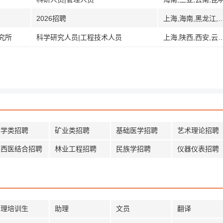
2026招聘
上海,海南,黑龙江,哈尔滨,南通,江苏,山东,青
究所
科学研究人员|工程技术人员
上海,陕西,西安,云
草学类招聘
矿业类招聘
基础医学招聘
艺术理论招聘
中西医结合招聘
林业工程招聘
民族学招聘
仪器仪表招聘
管理培训生
助理
文员
翻译