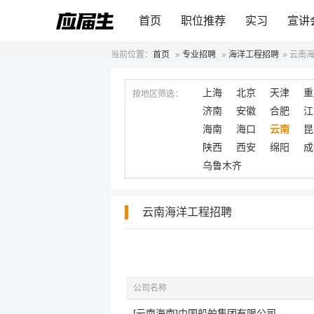
首页
职位推荐
实习
宣讲
当前位置：
首页
»
专业招聘
»
海洋工程招聘
»
云南
上海
北京
天津
重
按地区筛选：
济南
安徽
合肥
江
海南
海口
云南
昆
陕西
西安
绵阳
成
乌鲁木齐
云南海洋工程招聘
公司名称
[云南海南]中国船舶集团有限公司