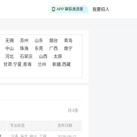
APP 搜海量职位
我要招人
APP 聊投递进度
APP 淘面试经验
无锡
苏州
山东
烟台
青岛
中山
珠海
东莞
广西
南宁
河北
石家庄
山西
太原
甘肃,宁夏,青海
兰州
新疆,西藏
共3条
专业标签
发布日期
明
汉语
海洋
统计
工商
经济
2026-06-11