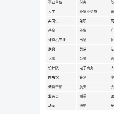
事业单位
财务
大学
外贸业务员
实习生
兼职
基金
外贸
计算机专业
出纳
期货
贸易
记者
公关
设计院
电子商务
图书馆
策划
储备干部
航天
业务员
测量
动画
摄影