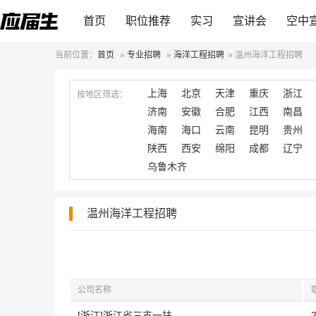
首页
职位推荐
实习
宣讲会
空中
当前位置：
首页
»
专业招聘
»
海洋工程招聘
»
温州海洋工程招聘
上海
北京
天津
重庆
浙江
按地区筛选：
济南
安徽
合肥
江西
南昌
海南
海口
云南
昆明
贵州
陕西
西安
绵阳
成都
辽宁
乌鲁木齐
温州海洋工程招聘
公司名称
[浙江]浙江省三支一扶