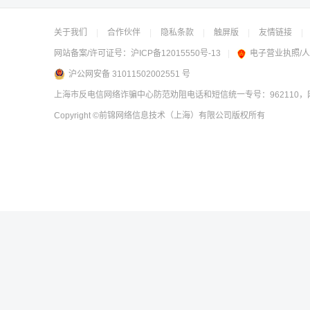
关于我们
|
合作伙伴
|
隐私条款
|
触屏版
|
友情链接
|
网站备案/许可证号：
沪ICP备12015550号-13
|
电子营业执照/
沪公网安备 31011502002551 号
上海市反电信网络诈骗中心防范劝阻电话和短信统一专号：962110，网
Copyright
©前锦网络信息技术（上海）有限公司
版权所有