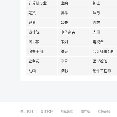
计算机专业
出纳
护士
期货
贸易
法务
记者
公关
园林
设计院
电子商务
人事
图书馆
策划
电视台
储备干部
航天
会计师事务所
业务员
测量
医学检验
动画
摄影
硬件工程师
关于我们
|
合作伙伴
|
隐私条款
|
触屏版
|
友情链接
|