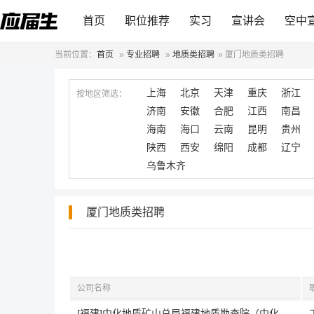
首页
职位推荐
实习
宣讲会
空中
当前位置：
首页
»
专业招聘
»
地质类招聘
»
厦门地质类招聘
上海
北京
天津
重庆
浙江
按地区筛选：
济南
安徽
合肥
江西
南昌
海南
海口
云南
昆明
贵州
陕西
西安
绵阳
成都
辽宁
乌鲁木齐
厦门地质类招聘
公司名称
[福建]中化地质矿山总局福建地质勘查院（中化明达（福建）地质勘测有限公司）