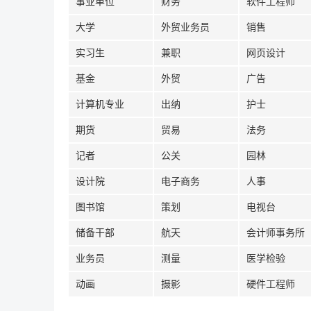
事业单位
财务
软件工程师
大学
外贸业务员
销售
实习生
兼职
网页设计
基金
外贸
广告
计算机专业
出纳
护士
期货
贸易
法务
记者
公关
园林
设计院
电子商务
人事
图书馆
策划
电视台
储备干部
航天
会计师事务所
业务员
测量
医学检验
动画
摄影
硬件工程师