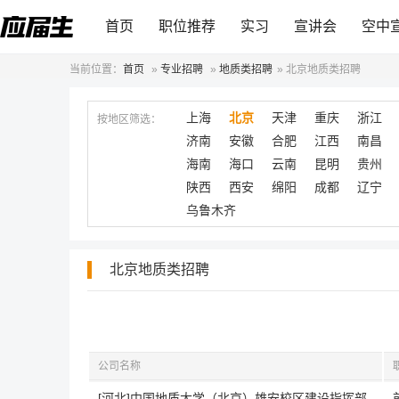
首页
职位推荐
实习
宣讲会
空中
当前位置：
首页
»
专业招聘
»
地质类招聘
»
北京地质类招聘
上海
北京
天津
重庆
浙江
按地区筛选：
济南
安徽
合肥
江西
南昌
海南
海口
云南
昆明
贵州
陕西
西安
绵阳
成都
辽宁
乌鲁木齐
北京地质类招聘
公司名称
[河北]中国地质大学（北京）雄安校区建设指挥部