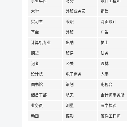
事业单位
财务
软件工程师
大学
外贸业务员
销售
实习生
兼职
网页设计
基金
外贸
广告
计算机专业
出纳
护士
期货
贸易
法务
记者
公关
园林
设计院
电子商务
人事
图书馆
策划
电视台
储备干部
航天
会计师事务所
业务员
测量
医学检验
动画
摄影
硬件工程师