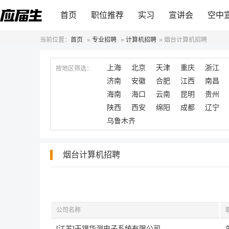
首页
职位推荐
实习
宣讲会
空中
当前位置：
首页
»
专业招聘
»
计算机招聘
»
烟台计算机招聘
上海
北京
天津
重庆
浙江
按地区筛选：
济南
安徽
合肥
江西
南昌
海南
海口
云南
昆明
贵州
陕西
西安
绵阳
成都
辽宁
乌鲁木齐
烟台计算机招聘
公司名称
[江苏]无锡华测电子系统有限公司