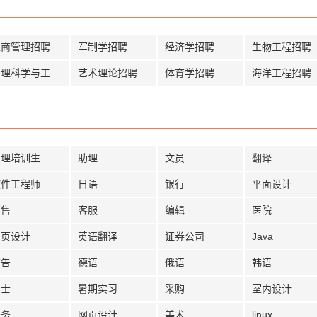
工商管理招聘
军制学招聘
经济学招聘
生物工程招聘
管理科学与工程招聘
艺术理论招聘
体育学招聘
海洋工程招聘
管理培训生
助理
文员
翻译
软件工程师
日语
银行
平面设计
销售
客服
编辑
医院
网页设计
英语翻译
证券公司
Java
广告
德语
俄语
韩语
护士
暑期实习
采购
室内设计
法务
网页设计
美术
linux