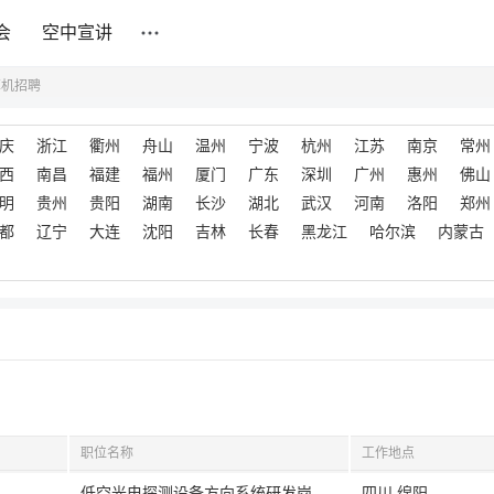
会
空中宣讲
算机招聘
庆
浙江
衢州
舟山
温州
宁波
杭州
江苏
南京
常州
西
南昌
福建
福州
厦门
广东
深圳
广州
惠州
佛山
明
贵州
贵阳
湖南
长沙
湖北
武汉
河南
洛阳
郑州
都
辽宁
大连
沈阳
吉林
长春
黑龙江
哈尔滨
内蒙古
职位名称
工作地点
低空光电探测设备方向系统研发岗
四川,绵阳