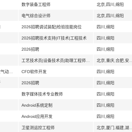
数字装备工程师
北京,四川,绵阳
电气综合设计师
北京,四川,绵阳
司
2026招聘调试装配|检验技能岗位
四川,绵阳
2026招聘技术支持|IT技术|工程技术
四川,绵阳
2026招聘
四川,绵阳
工艺技术员|设备技术员|助理工程师|储备干部|品质检验
北京,重庆,合肥,安徽,福州,福建,武汉,湖北,江苏,苏州,鄂尔多斯,内蒙
[四川]中国空气动力研究与发展中心计算空气动力研究所
CFD软件开发
四川,绵阳
所
2026招聘
四川,绵阳
数字媒体技术专业教师
四川,绵阳
Android系统定制
四川,绵阳
Android应用开发
四川,绵阳
卫星测运控工程师
北京,厦门,福建,湖南,长沙