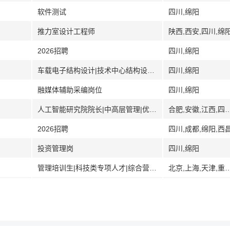
软件测试
四川,绵阳
推力室设计工程师
陕西,西安,四川,绵
2026招聘
四川,绵阳
车载电子结构设计|技术中心结构设计|平台软件开发
四川,绵阳
融媒体辅助采编岗位
四川,绵阳
人工智能研究院院长|中高层管理|优秀骨干教师|管理研发助理
合肥,安徽,江西,四
2026招聘
四川,成都,绵阳,西
投资管理岗
四川,绵阳
管理培训生|科技类专项人才|综合营销岗|柜面服务岗
北京,上海,天津,重庆,合肥,安徽,蚌埠,福建,福州,厦门,泉州,漳州,三明,莆田,石狮,龙岩,兰州,甘肃,广州,广东,深圳,珠海,南宁,广西,桂林,贵阳,贵州,海口,海南,石家庄,河北,保定,秦皇岛,廊坊,哈尔滨,黑龙江,大庆,郑州,河南,开封,洛阳,武汉,湖北,荆州,长沙,湖南,南昌,江西,赣州,南京,江苏,镇江,苏州,徐州,常州,吉林,长春,沈阳,辽宁,大