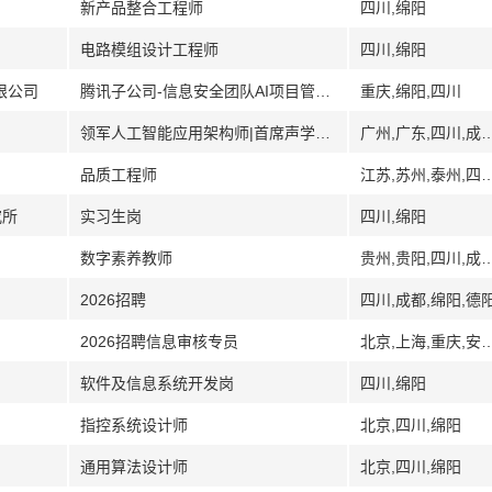
新产品整合工程师
四川,绵阳
电路模组设计工程师
四川,绵阳
限公司
腾讯子公司-信息安全团队AI项目管培生
重庆,绵阳,四川
领军人工智能应用架构师|首席声学工程师|人事专员|领军功放工程师
广州,广东,四川,成
品质工程师
江苏,苏州,泰州,四
究所
实习生岗
四川,绵阳
数字素养教师
贵州,贵阳,四川,成都,绵阳,德阳,宜宾
2026招聘
四川,成都,绵阳,德
2026招聘信息审核专员
北京,上海,重庆,安徽,合肥,深圳,广东,南京,江
软件及信息系统开发岗
四川,绵阳
指控系统设计师
北京,四川,绵阳
通用算法设计师
北京,四川,绵阳