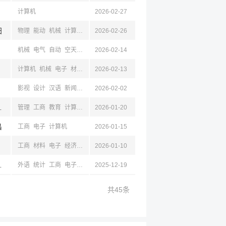
计算机
2026-02-27
阳
物理
能动
机械
计算机
空天
2026-02-26
机械
电气
自动
空天
力学
2026-02-14
仪器
材料
数学
物理
计算机
电子
工商
光
计算机
机械
电子
材料
设计
2026-02-13
自动
影视
设计
汉语
新闻
计算机
2026-02-02
川,绵阳
管理
工商
教育
计算机
经济
2026-01-20
经贸
昌
工商
电子
计算机
2026-01-15
工商
材料
电子
经济
金融
2026-01-10
经贸
计算机
连,锦州,呼和浩特,内蒙古,包头,银川,宁夏,西宁,青海,济南,山东,青岛,烟台,太原,山西,晋中,西安,陕西,咸阳,成都,四川,绵阳,乌鲁木齐,
外语
统计
工商
电子
计算机
2025-12-19
共45条