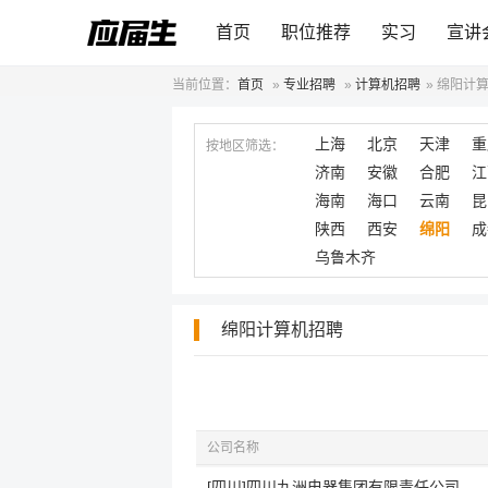
首页
职位推荐
实习
宣讲
当前位置：
首页
»
专业招聘
»
计算机招聘
»
绵阳计
上海
北京
天津
重
按地区筛选：
济南
安徽
合肥
江
海南
海口
云南
昆
陕西
西安
绵阳
成
乌鲁木齐
绵阳计算机招聘
公司名称
[四川]四川九洲电器集团有限责任公司