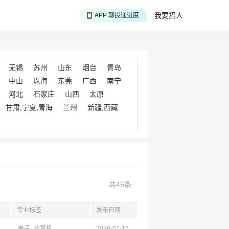
APP 搜海量职位
我要招人
APP 聊投递进度
APP 淘面试经验
无锡
苏州
山东
烟台
青岛
中山
珠海
东莞
广西
南宁
河北
石家庄
山西
太原
甘肃,宁夏,青海
兰州
新疆,西藏
共45条
专业标签
发布日期
电子
计算机
2026-07-17