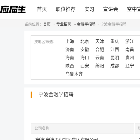
首页
职位推荐
实习
宣讲会
空中
当前位置：
首页
»
专业招聘
»
金融学招聘
»
宁波金融学招聘
上海
北京
天津
重庆
浙江
按地区筛选：
济南
安徽
合肥
江西
南昌
海南
海口
云南
昆明
贵州
陕西
西安
绵阳
成都
辽宁
乌鲁木齐
宁波金融学招聘
公司名称
[宁波]宁波甬山控股集团有限公司