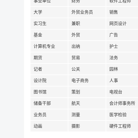
事业单位
财务
软件工程师
大学
外贸业务员
销售
实习生
兼职
网页设计
基金
外贸
广告
计算机专业
出纳
护士
期货
贸易
法务
记者
公关
园林
设计院
电子商务
人事
图书馆
策划
电视台
储备干部
航天
会计师事务所
业务员
测量
医学检验
动画
摄影
硬件工程师