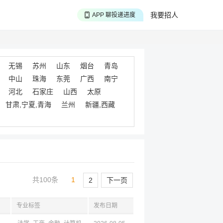
APP 搜海量职位
我要招人
APP 聊投递进度
APP 淘面试经验
无锡
苏州
山东
烟台
青岛
中山
珠海
东莞
广西
南宁
河北
石家庄
山西
太原
甘肃,宁夏,青海
兰州
新疆,西藏
共100条
1
2
下一页
专业标签
发布日期