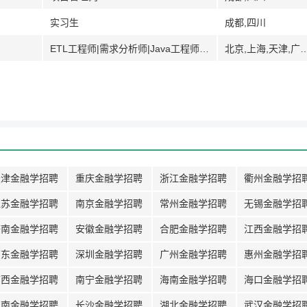
实习生
成都,四川
ETL工程师|需求分析师|Java工程师|软件测试工程师|销售助理
北京,上海,天津,广州,广东,深圳,武汉,湖北,南
天津金融学招聘
重庆金融学招聘
浙江金融学招聘
衢州金融学招
江苏金融学招聘
南京金融学招聘
常州金融学招聘
无锡金融学招
济南金融学招聘
安徽金融学招聘
合肥金融学招聘
江西金融学招
广东金融学招聘
深圳金融学招聘
广州金融学招聘
惠州金融学招
广西金融学招聘
南宁金融学招聘
海南金融学招聘
海口金融学招
湖南金融学招聘
长沙金融学招聘
湖北金融学招聘
武汉金融学招