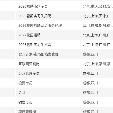
2026招聘市场专员
北京,重庆,合肥,安徽,郑州,河南,武汉,湖北,长沙,湖南,江苏,南京,苏州,长春,吉林,沈阳,辽宁,济
2026暑期实习生招聘
北京,上海,天津,广州,广东,深圳,武汉,湖北,南
2026校园招聘网点服务经理
四川,成都,绵阳,德阳,广汉
司
2027校园招聘
北京,上海,广州,广东,深圳,武汉,湖北,南
司
2026暑期实习生招聘
北京,上海,广州,广东,深圳,武汉,湖北,南
实习计划-市场部档案管理
成都,四川
互联网营销岗
北京,上海,福州,福建,厦门,广州,广东,深圳,珠海,汕头,东莞,中山,佛山,肇庆,江门,南宁,广西,郑州,河南,武汉,湖北,江苏,南京,无锡,大连,辽宁,青岛
经营管理专员
成都,四川
投资专员
成都,四川
会计
成都,四川
销售专员
成都,四川
项目管理岗
成都,四川