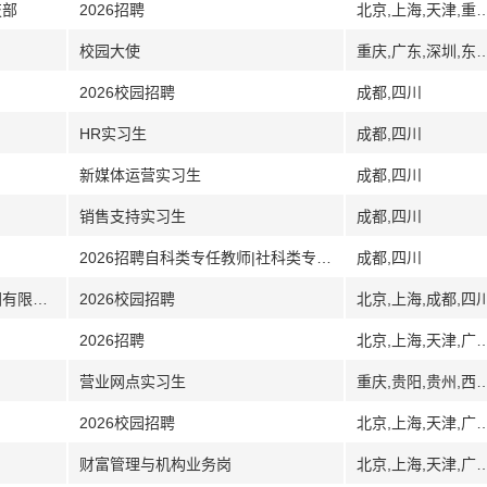
技部
2026招聘
北京,上海,天津,重庆,辽宁,沈阳,大连
校园大使
重庆,广东,深圳,东莞,江门,郑州,河南,赣州,江西,江苏,苏
2026校园招聘
成都,四川
HR实习生
成都,四川
新媒体运营实习生
成都,四川
销售支持实习生
成都,四川
2026招聘自科类专任教师|社科类专任教师|思政课专任教师|技能型专任教师|博士辅导员
成都,四川
[北京上海西安成都河北]中国航天科技集团有限公司
2026校园招聘
北京,上海,成都,四
2026招聘
北京,上海,天津,广州,广东,深圳,武汉,湖北,南
营业网点实习生
重庆,贵阳,贵州,西安,陕西
2026校园招聘
北京,上海,天津,广州,广东,深圳,武汉,湖北,南
财富管理与机构业务岗
北京,上海,天津,广州,广东,深圳,武汉,湖北,南