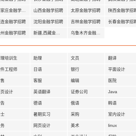
石家庄金融学招聘
山西金融学招聘
太原金融学招聘
陕西金融学招
大连金融学招聘
沈阳金融学招聘
吉林金融学招聘
长春金融学招
兰州金融学招聘
新疆,西藏金融学招聘
乌鲁木齐金融学招聘
管理培训生
助理
文员
翻译
软件工程师
日语
银行
平面设计
销售
客服
编辑
医院
网页设计
英语翻译
证券公司
Java
广告
德语
俄语
韩语
护士
暑期实习
采购
室内设计
法务
网页设计
美术
linux