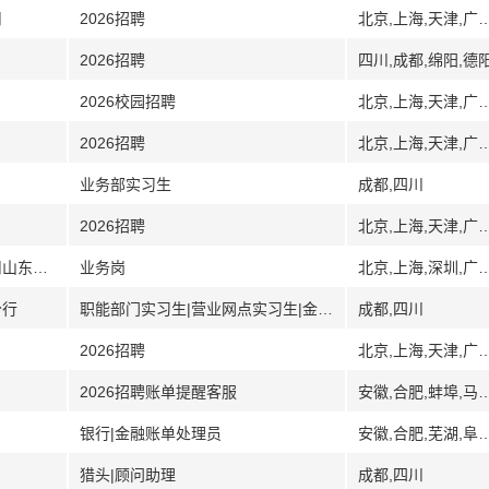
司
2026招聘
北京,上海,天津,广州,广东,深圳,武汉,湖北,南
2026招聘
四川,成都,绵阳,德
2026校园招聘
北京,上海,天津,广州,广东,深圳,武汉,湖北,南
2026招聘
北京,上海,天津,广州,广东,深圳,武汉,湖北,南
业务部实习生
成都,四川
2026招聘
北京,上海,天津,广州,广东,深圳,武汉,湖北,南
[山东其它]国联民生证券承销保荐有限公司山东分公司投资银行部
业务岗
北京,上海,深圳,广东,武汉,湖北,镇江,江苏,无
分行
职能部门实习生|营业网点实习生|金融科技实习生
成都,四川
2026招聘
北京,上海,天津,广州,广东,深圳,武汉,湖北,南
2026招聘账单提醒客服
安徽,合肥,蚌埠,马鞍山,淮南,铜陵,池州,安庆,滁州,惠州,广东,湖南,衡阳,徐州,江苏
银行|金融账单处理员
安徽,合肥,芜湖,阜阳,深圳,广东,佛山,武汉,湖北,长沙,湖
猎头|顾问助理
成都,四川