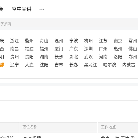
会
空中宣讲
融学招聘
庆
浙江
衢州
舟山
温州
宁波
杭州
江苏
南京
常州
西
南昌
福建
福州
厦门
广东
深圳
广州
惠州
佛山
明
贵州
贵阳
湖南
长沙
湖北
武汉
河南
洛阳
郑州
都
辽宁
大连
沈阳
吉林
长春
黑龙江
哈尔滨
内蒙古
职位名称
工作地点