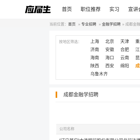
首页
职位推荐
实习
宣讲
当前位置：
首页
»
专业招聘
»
金融学招聘
»
成都金
上海
北京
天津
重
按地区筛选：
济南
安徽
合肥
江
海南
海口
云南
昆
陕西
西安
绵阳
成
乌鲁木齐
成都金融学招聘
公司名称