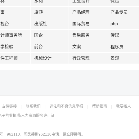
园林
水利
工业设计
保险
人事
旅游
产品经理
产品专员
电视台
出版社
国际贸易
php
会计师事务所
国企
售后服务
传媒
医学检验
前台
文案
程序员
硬件工程师
机械设计
行政管理
景观
友情链接
|
联系我们
|
违法和不良信息举报
|
帮助指南
|
我要招人
电子营业执照/人力资源服务许可证
962110，网民接到962110电话，请立即接听。