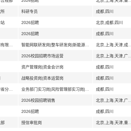
律合规部
2026招聘
北京,上海,天津,重庆,辽宁,沈阳,大连
究所
科研专员
成都,四川
作站
2026招聘
北京,成都,四川
2026招聘
成都,四川
[北京上海天津成都吉林]中国第一汽车集团有限公司
智能网联研发岗|整车研发岗|新能源研发岗数智化岗|智能制造岗
北京,上海,天津,成
2026校园招聘市场运营
北京,上海,天津,广州,广东,深圳,武汉,湖北,南
资产管理岗|资金会计岗
成都,四川
司
战略投资岗|资本运营岗
成都,四川
[成都]中国东方资产管理股份有限公司四川省分公司
业务部门实习岗|风险管理部实习岗|资金财会部实习岗|综合管理部实习岗
成都,四川
2026校园招聘销售
北京,上海,天津,广州,广东,深圳,武汉,湖北,南
2026招聘
成都,四川
批部
授信审批岗
北京,上海,天津,重庆,辽宁,沈阳,大连