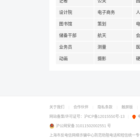
记者
公关
设计院
电子商务
图书馆
策划
储备干部
航天
业务员
测量
动画
摄影
关于我们
|
合作伙伴
|
隐私条款
|
触屏版
|
网站备案/许可证号：
沪ICP备12015550号-13
|
沪公网安备 31011502002551 号
上海市反电信网络诈骗中心防范劝阻电话和短信统一专号：