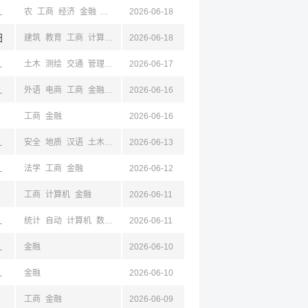
京,江苏,成都,四川
农
工商
经济
金融
社会
公共
2026-06-18
食品
计算机
体
阳
建筑
教育
工商
计算机
电气
2026-06-18
自动
电子
测绘
空天
材料
化学
工业
机械
京,江苏,成都,四川
土木
测绘
交通
管理
环境
2026-06-17
电气
建筑
工商
金融
法学
公共
汉语
新闻
京,江苏,成都,四川
外语
电商
工商
金融
管理
2026-06-16
法学
林
教育
经济
工商
金融
2026-06-16
京,江苏,成都,四川
安全
地质
汉语
土木
水利
2026-06-13
地质
能动
电气
电子
计算机
工商
金融
图档
锡,山东,成都,四川
法学
工商
金融
2026-06-12
工商
计算机
金融
2026-06-11
京,江苏,成都,四川
统计
自动
计算机
数学
金融
2026-06-11
法学
经济
经贸
工商
,鞍山,辽宁,青岛,山东,成都,四川
金融
2026-06-10
南,西安,陕西,成都,四川
金融
2026-06-10
工商
金融
2026-06-09