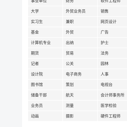
事业单位
财务
软件工程师
大学
外贸业务员
销售
实习生
兼职
网页设计
基金
外贸
广告
计算机专业
出纳
护士
期货
贸易
法务
记者
公关
园林
设计院
电子商务
人事
图书馆
策划
电视台
储备干部
航天
会计师事务所
业务员
测量
医学检验
动画
摄影
硬件工程师