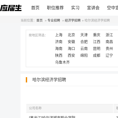
首页
职位推荐
实习
宣讲会
空中
当前位置：
首页
»
专业招聘
»
经济学招聘
»
哈尔滨经济学招聘
上海
北京
天津
重庆
浙江
按地区筛选：
济南
安徽
合肥
江西
南昌
海南
海口
云南
昆明
贵州
陕西
西安
绵阳
成都
辽宁
乌鲁木齐
哈尔滨经济学招聘
公司名称
[黑龙江]哈尔滨城市职业学院