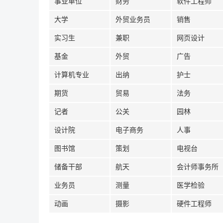
事业单位
财务
软件工程师
大学
外贸业务员
销售
实习生
兼职
网页设计
基金
外贸
广告
计算机专业
出纳
护士
期货
贸易
法务
记者
公关
园林
设计院
电子商务
人事
图书馆
策划
电视台
储备干部
航天
会计师事务所
业务员
测量
医学检验
动画
摄影
硬件工程师