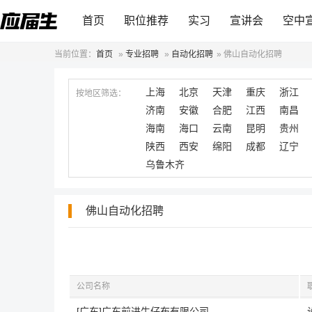
首页
职位推荐
实习
宣讲会
空中
当前位置：
首页
»
专业招聘
»
自动化招聘
»
佛山自动化招聘
上海
北京
天津
重庆
浙江
按地区筛选：
济南
安徽
合肥
江西
南昌
海南
海口
云南
昆明
贵州
陕西
西安
绵阳
成都
辽宁
乌鲁木齐
佛山自动化招聘
公司名称
[广东]广东前进牛仔布有限公司