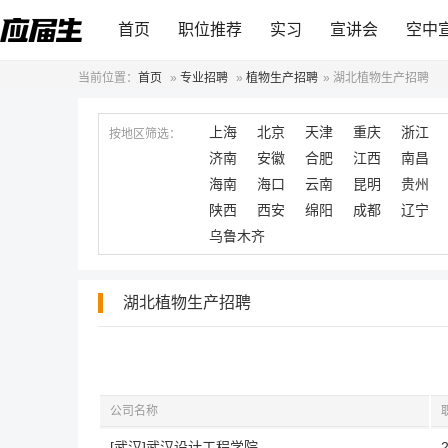
首页
职位推荐
实习
宣讲会
空中
当前位置：
首页
»
专业招聘
»
植物生产招聘
»
湖北植物生产招聘
上海
北京
天津
重庆
浙江
按地区筛选：
济南
安徽
合肥
江西
南昌
海南
海口
云南
昆明
贵州
陕西
西安
绵阳
成都
辽宁
乌鲁木齐
湖北植物生产招聘
公司名称
[武汉]武汉设计工程学院