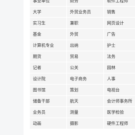
事业单位
财务
软件工程师
大学
外贸业务员
销售
实习生
兼职
网页设计
基金
外贸
广告
计算机专业
出纳
护士
期货
贸易
法务
记者
公关
园林
设计院
电子商务
人事
图书馆
策划
电视台
储备干部
航天
会计师事务所
业务员
测量
医学检验
动画
摄影
硬件工程师